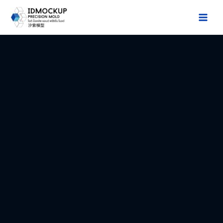
跳
至
Main
主
Men
要
內
容