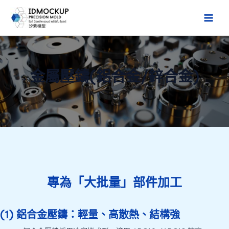
跳
至
Main
主
Men
要
內
金屬壓鑄(鋁合金/鋅合金)
容
專為「大批量」部件加工
(1) 鋁合金壓鑄：輕量、高散熱、結構強