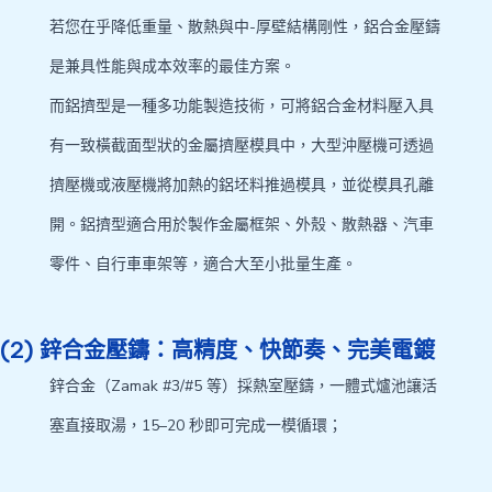
若您在乎降低重量、散熱與中-厚壁結構剛性，鋁合金壓鑄
是兼具性能與成本效率的最佳方案。
而鋁擠型是一種多功能製造技術，可將鋁合金材料壓入具
有一致橫截面型狀的金屬擠壓模具中，大型沖壓機可透過
擠壓機或液壓機將加熱的鋁坯料推過模具，並從模具孔離
開。鋁擠型適合用於製作金屬框架、外殼、散熱器、汽車
零件、自行車車架等，適合大至小批量生產。
(2) 鋅合金壓鑄：高精度、快節奏、完美電鍍
鋅合金（Zamak #3/#5 等）採熱室壓鑄，一體式爐池讓活
塞直接取湯，15–20 秒即可完成一模循環；