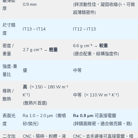
最薄壁
0.9 mm
(鋅流動性佳、凝固收縮小，可做
厚
超薄精密件)
尺寸精
IT13 ~ IT14
IT12 ~ IT13
度
密度 /
6.6 g cm⁻³ →
較重
2.7 g cm⁻³ →
輕量
重量
(適合配重、結構強度件)
強度-重
優
中等
量比
高
（≈ 150 ~ 180 W m⁻¹
導熱 /
K⁻¹）
中等（≈ 110 W m⁻¹ K⁻¹）
散熱
(散熱片首選)
表面光
Ra 1.0 ~ 2.0 µm（需噴
Ra 0.8 µm
可直接電鍍
度
砂/拋光）
(鋅鑄面緻密，適合做亮鎳、鉻)
二次加
CNC、陽極、粉體、液
CNC、去毛邊後可直接電鍍、噴