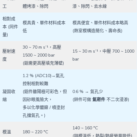
工
體烤漆、除閃
漆、除閃、去水線
相對成
模具貴、單件材料成本
模具便宜、單件材料成本略高
本 (同件
低
(熱室模構造簡化、壽命長)
量)
30 ~ 70 m s⁻¹，高壓
壓射速
15 ~ 30 m s⁻¹，中壓 700 ~ 1000
1500 ~ 2000 bar
度
bar
(鋁需更高壓填充薄壁)
1.2 % (ADC10)→氣孔
控制相對較難
凝固收
(鋁件雖陽極可彩色，但
0.6 % → 氣孔少
縮
因砂眼風險大，
(鋅件可做
氣密件
不二次浸渗)
多以化學鍍鎳 / 噴塗封
孔擋氣孔。)
140 ~ 160 °C
模溫
180 ~ 220 °C
(鋅模溫低，熱裂/熱疲勞風險低)