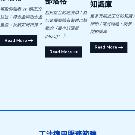
部落格
知識庫
輕盈的強者 vs. 精密的
烈火熔金的經濟學：為
更多有關此工法的知識 /
巨匠：鋅合金與鋁合金
何金屬壓鑄有著難以撼
細節 / 常見問題，請參
量產，我該如何抉擇？
動的「最小訂購量
閱知識庫
(MOQ)」？
Read More
Read More
Read More
壓鑄模具
工法適用服務範疇