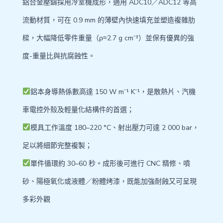
鋁合金壓鑄採用冷室機成形，適用 ADC10／ADC12 等高
流動材質，可在 0.9 mm 的薄壁內快速填充並塑造複雜肋
樑，大幅降低零件重量（ρ≈2.7 g cm⁻³）並保有優異的強
度-重量比與抗腐蝕性。
鋁本身導熱係數高達 150 W m⁻¹ K⁻¹，是散熱片、汽機
車電控外殼及輕量化結構件的首選；
模具工作溫度 180–220 °C、射出壓力可達 2 000 bar，
足以將細節完整複製；
單件循環約 30–60 秒。成形後可進行 CNC 精修、噴
砂、陽極氧化或液體／粉體烤漆，既能加強耐蝕又可呈現
多彩外觀