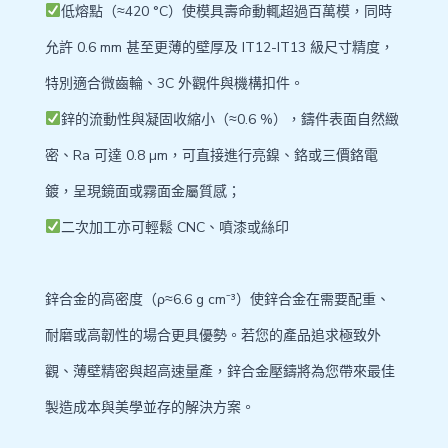
低熔點（≈420 °C）使模具壽命動輒超過百萬模，同時
允許 0.6 mm 甚至更薄的壁厚及 IT12-IT13 級尺寸精度，
特別適合微齒輪、3C 外觀件與機構扣件。
鋅的流動性與凝固收縮小（≈0.6 %），鑄件表面自然緻
密、Ra 可達 0.8 µm，可直接進行亮鎳、鉻或三價鉻電
鍍，呈現鏡面或霧面金屬質感；
二次加工亦可輕鬆 CNC、噴漆或絲印
鋅合金的高密度（ρ≈6.6 g cm⁻³）使鋅合金在需要配重、
耐磨或高韌性的場合更具優勢。若您的產品追求極致外
觀、薄壁精密與超高速量產，鋅合金壓鑄將為您帶來最佳
製造成本與美學並存的解決方案。