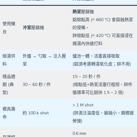
熱室
壓鑄機
鋁熔點高 (≈ 660 °C) 會腐蝕熱室
使用機
冷室
壓鑄機
的侵嘴，
台
鋅熔點低 (≈ 420 °C) 可直接浸在
錫湯內快速打料
熔湯供
外爐 → 勺取 → 注入壓
爐池一體，活塞直接吸取
料
室
(鋁須考慮轉湯氧化皮；鋅不用)
樣品週
15 ~ 20 秒 / 件
期 (典
30 ~ 60 秒 / 件
(熔點低+熱室活塞行程短，鋅件
型)
循環率可比鋁快 1.5 ~ 2 倍)
> 1 M shot
模具壽
約 100 k shot
(鋅澆注溫度低、磨蝕小，鋼模疲
命
勞慢)
0.6 mm