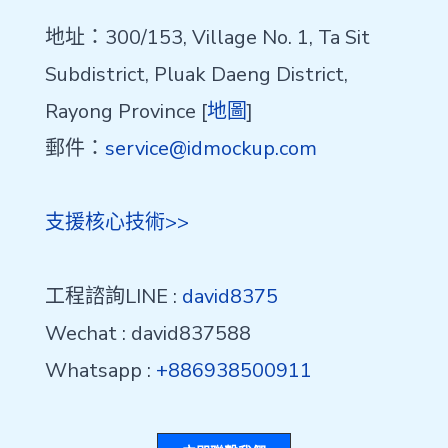
地址：300/153, Village No. 1, Ta Sit
Subdistrict, Pluak Daeng District,
Rayong Province [
地圖
]
郵件：
service@idmockup.com
支援核心技術>>
工程諮詢LINE :
david8375
Wechat : david837588
Whatsapp :
+886938500911