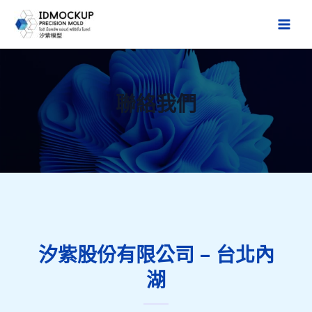
跳
至
Main
主
Men
要
內
聯絡我們
容
汐紫股份有限公司 – 台北內
湖