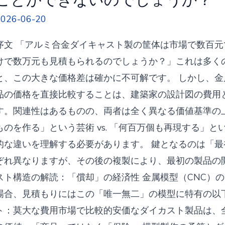
予
2026-06-20
算
を
序文 「アルミ合金ダイキャスト製の筐体は市場で数百元
射
けで数万元も見積もられるのでしょうか？」これは多く
出
と、この大きな価格差は確かに不可解です。 しかし、
成
品の価格を直接比較することは、建築家の設計図の費用
形
す。関連性はあるものの、両者は全く異なる価値基準の
品
ものを作る」という芸術 vs. 「何百万個も再現する」
の
的な違いを理解する必要があります。 鍵となるのは「
価
ぞれ異なりますが、その後の複製により、最初の製品の
格
スト構造の解読：「償却」の経済性 金属模型（CNC）
で
場合、見積もりにはこの「唯一無二」の模型に特有の以
測
ト：莫大な費用市場で比較的安価なダイカスト製品は、
る