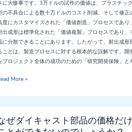
さに大惨事です。3万ドルの試作の価値は、プラスチッ
型の不具合による数十万ドルのコスト削減、そして修正の
高度にカスタマイズされた「価値創造」プロセスであり
射出成形は標準化された「価値複製」プロセスであり、
品に分散できることにあります。したがって、射出成形
ることは、製造プロセスに対する根本的な誤解です。開
をプロジェクト全体の成功のための「研究開発保険」と
な
ead More »
ぜ
試
作
機
なぜダイキャスト部品の価格だ
の
ことができないのでしょうか？