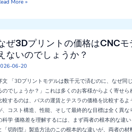
な
ead More »
と
ぜ
が
完
で
成
き
品
な
なぜ3Dプリントの価格はCNC
の
い
えないのでしょうか？
金
の
2026-06-20
型
で
価
し
序文 「3Dプリントモデルは数千元で済むのに、なぜ同
格
ょ
るのでしょうか？」これは多くのお客様からよく寄せら
だ
う
比較するのは、バスの運賃とテスラの価格を比較するよ
け
か？
が、コスト構造、性能、そして最終的な目標は全く異なりま
で
の科学 価格差を理解するには、まず両者の根本的な違い
プ
と「切削型」製造方法のこの根本的な違いが、両者の材