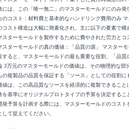
金
格には、この「唯一無二」のマスターモールドにのみ発
属
カのコスト：材料費と基本的なハンドリング費用のみ 
模
のコスト構造は大幅に簡素化され、主に以下の要素で構
型
マスターモールドを製作するために費やされた労力とコ
製
マスターモールドの真の価値：「品質の源」 マ​​スタ
作
較すると、マスターモールドの最も重要な役割、「品質
の
論 3万元のマスターモールドの価値は、その物理的な部
予
もの複製品の品質を保証する「ソース」としての役割にも
算
価値は、この高品質なソースを経済的に複製できること
を
格を基準にオリジナルプロトタイプの予算を決定するこ
測
開発予算を計画する際には、マスターモールドのコスト
る
として捉えてください。
こ