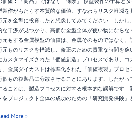
の価値：「商品」ではなく「保険」 模型製作の予算と
こ
型製作がもたらす本質的な価値、すなわちリスク軽減を見
と
万元を金型に投資したと想像してみてください。しかし
が
的な干渉が見つかり、高価な金型全体が使い物にならな
で
万元もする金属模型の価値は、金属そのものではなく、
き
万元ものリスクを軽減し、修正のための貴重な時間を稼い
な
にカスタマイズされた「価値創造」プロセスであり、コ
い
方、金属ダイカストは標準化された「価値複製」プロセ
の
万個もの複製品に分散させることにあります。したがっ
で
することは、製造プロセスに対する根本的な誤解です。
し
トをプロジェクト全体の成功のための「研究開発保険」
ょ
な
ead More »
う
ぜ
か？