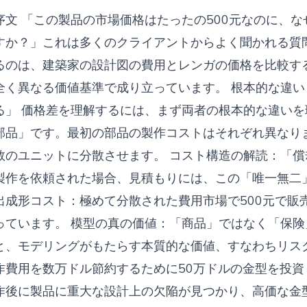
序文 「この製品の市場価格はたったの500元なのに、
すか？」これは多くのクライアントからよく聞かれる質
るのは、建築家の設計図の費用とレンガの価格を比較す
全く異なる価値基準で成り立っています。 根本的な違い：
る」 価格差を理解するには、まず両者の根本的な違いを
部品」です。最初の部品の製作コストはそれぞれ異なり
数のユニットに分散させます。 コスト構造の解読：「償
製作を依頼された場合、見積もりには、この「唯一無二
出成形コスト：極めて分散された費用市場で500元で販
っています。 模型の真の価値：「商品」ではなく「保険
と、モデリングがもたらす本質的な価値、すなわちリス
作費用を数万ドル節約するために50万ドルの金型を投
作後に製品に重大な設計上の欠陥が見つかり、高価な金