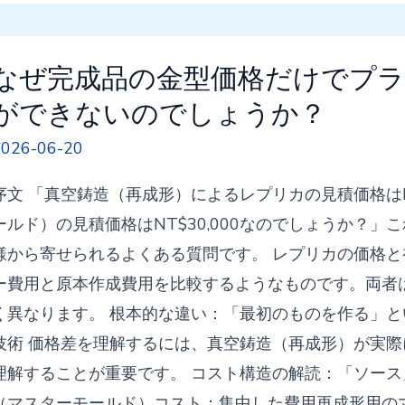
ダ
イ
キ
なぜ完成品の金型価格だけでプ
ャ
ができないのでしょうか？
ス
2026-06-20
ト
部
序文 「真空鋳造（再成形）によるレプリカの見積価格はN
品
ールド）の見積価格はNT$30,000なのでしょうか？
の
様から寄せられるよくある質問です。 レプリカの価格
価
ー費用と原本作成費用を比較するようなものです。両者
格
く異なります。 根本的な違い：「最初のものを作る」とい
だ
技術 価格差を理解するには、真空鋳造（再成形）が実際
け
理解することが重要です。 コスト構造の解読：「ソース
で
（マスターモールド）コスト：集中した費用再成形用の