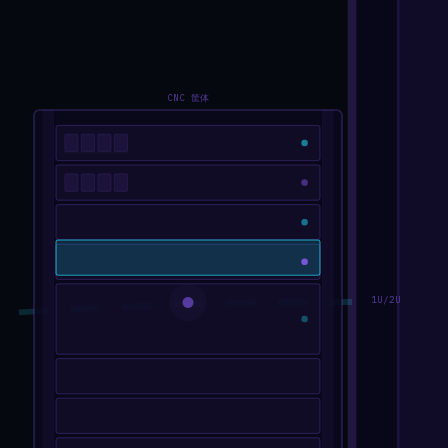
CNC 筐体
1U/2U