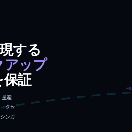
実現する
クアップ
を保証
外観
M 量産
ータセ
シンガ