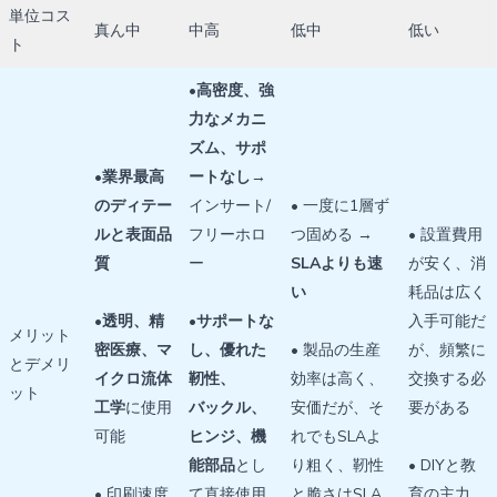
単位コス
真ん中
中高
低中
低い
ト
•
高密度、強
力なメカニ
ズム、サポ
•
業界最高
ートなし
→
のディテー
インサート/
• 一度に1層ず
ルと表面品
フリーホロ
つ固める →
• 設置費用
質
ー
SLAよりも速
が安く、消
い
耗品は広く
•透明、精
•
サポートな
入手可能だ
メリット
密医療、マ
し、優れた
• 製品の生産
が、頻繁に
とデメリ
イクロ流体
靭性、
効率は高く、
交換する必
ット
工学
に使用
バックル、
安価だが、そ
要がある
可能
ヒンジ、機
れでもSLAよ
能部品
とし
り粗く、靭性
• DIYと教
• 印刷速度
て直接使用
と脆さはSLA
育の主力