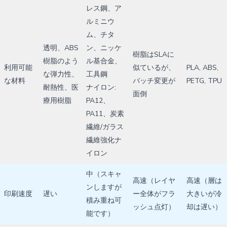
レス鋼、ア
ルミニウ
ム、チタ
透明、ABS
ン、ニッケ
樹脂はSLAに
樹脂のよう
ル基合金、
利用可能
似ているが、
PLA, ABS,
な弾力性、
工具鋼
な材料
バッチ変更が
PETG, TPU
耐熱性、医
ナイロン:
面倒
療用樹脂
PA12、
PA11、炭素
繊維/ガラス
繊維強化ナ
イロン
中（スキャ
高速（レイヤ
高速（層は
ンしますが
印刷速度
遅い
ー全体がフラ
大きいが冷
積み重ね可
ッシュ点灯）
却は遅い）
能です）