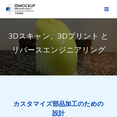
Skip
to
Main
content
Men
3Dスキャン、3Dプリント と
リバースエンジニアリング
カスタマイズ部品加工のための
設計