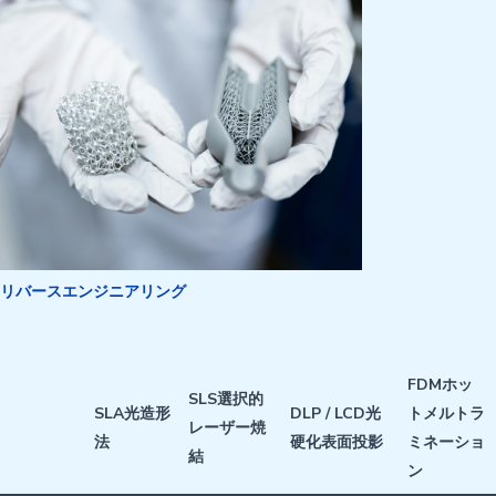
リバースエンジニアリング
FDM
ホッ
SLS
選択的
SLA
光造形
DLP / LCD
光
トメルトラ
レーザー焼
法
硬化表面投影
ミネーショ
結
ン