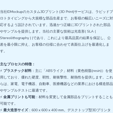
当社IDMockupのカスタム3Dプリント(3D Print)サービスは、ラピッドプ
ロトタイピングから大規模な部品生産まで、お客様の幅広いニーズに対
応するよう設計されています。迅速かつ正確に3Dプリントされた部品
やサンプルを提供します。当社の主要な技術は光造形( SLA (
Stereolithography ) )であり、これにより最高品質の結果を保証し、公
差を最小限に抑え、お客様の仕様に合わせて表面仕上げを最適化しま
す。
主なプロセスの特徴：
⚡
プラスチック材料
：主に「ABSライク」材料（黄色樹脂(resin)）を使
用しており、優れた硬度、靭性、耐衝撃性、耐熱性を提供します。これ
らは、家電、電子機器、自動車、医療機器などの業界における構造部品
やサンプルテストに最適です。
⚡
金属プリントも可能
：材料を変更して金属部品をプリントすることも
可能です。
⚡
最大造形サイズ
：600 x 600 x 400 mm。デスクトップ型3Dプリンタ