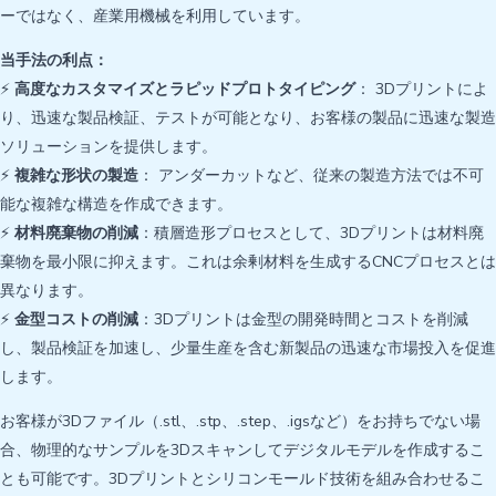
ーではなく、産業用機械を利用しています。
当手法の利点：
⚡
高度なカスタマイズとラピッドプロトタイピング
： 3Dプリントによ
り、迅速な製品検証、テストが可能となり、お客様の製品に迅速な製造
ソリューションを提供します。
⚡
複雑な形状の製造
： アンダーカットなど、従来の製造方法では不可
能な複雑な構造を作成できます。
⚡
材料廃棄物の削減
：積層造形プロセスとして、3Dプリントは材料廃
棄物を最小限に抑えます。これは余剰材料を生成するCNCプロセスとは
異なります。
⚡
金型コストの削減
：3Dプリントは金型の開発時間とコストを削減
し、製品検証を加速し、少量生産を含む新製品の迅速な市場投入を促進
します。
お客様が3Dファイル（.stl、.stp、.step、.igsなど）をお持ちでない場
合、物理的なサンプルを3Dスキャンしてデジタルモデルを作成するこ
とも可能です。3Dプリントとシリコンモールド技術を組み合わせるこ