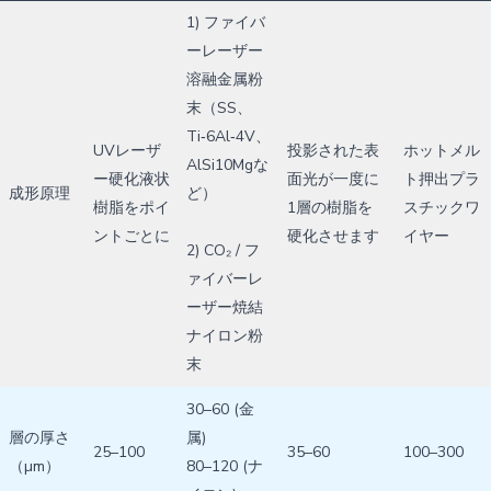
1) ファイバ
ーレーザー
溶融金属粉
末（SS、
Ti‑6Al‑4V、
UVレーザ
投影された表
ホットメル
AlSi10Mgな
ー硬化液状
面光が一度に
ト押出プラ
成形原理
ど）
樹脂をポイ
1層の樹脂を
スチックワ
ントごとに
硬化させます
イヤー
2) CO₂ / フ
ァイバーレ
ーザー焼結
ナイロン粉
末
30–60 (金
層の厚さ
属)
25–100
35–60
100–300
（µm）
80–120 (ナ