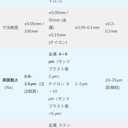
イロン)
±0.05 mm /
50 mm (金
±0.05 mm /
±0.2–
寸法精度
属)
±0.05–0.1 mm
100 mm
0.3 mm
±0.15 mm
(ナイロン)
金属:
4～6
µm
（サンド
ブラスト後
0.8–
2 µm）
表面粗さ
10–25 µm
1.5 µm
（ほ
ナイロン: 6
1–2 µm
（Ra）
(阶梯纹)
ぼ鏡面）
～10
µm（サンド
ブラスト後
<5 µm）
金属: ステン