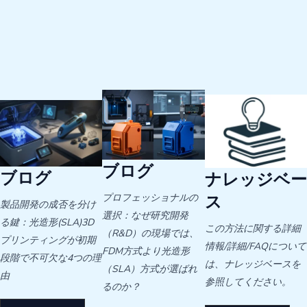
ブログ
ブログ
ナレッジベー
プロフェッショナルの
ス
製品開発の成否を分け
選択：なぜ研究開発
る鍵：光造形(SLA)3D
この方法に関する詳細
（R&D）の現場では、
プリンティングが初期
情報/詳細/FAQについて
FDM方式より光造形
段階で不可欠な4つの理
は、ナレッジベースを
（SLA）方式が選ばれ
由
参照してください。
るのか？