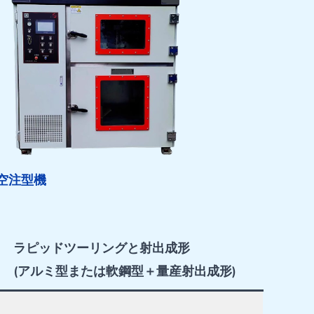
空注型機
ラピッドツーリングと射出成形
(アルミ型または軟鋼型＋量産射出成形)