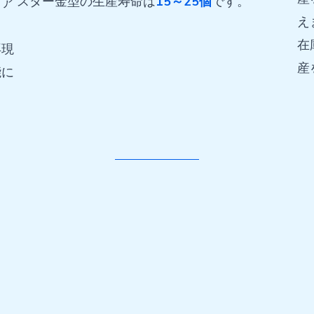
スター金型の生産寿命は
15～25個
です。
リア
え
ま
在
再現
産
能に