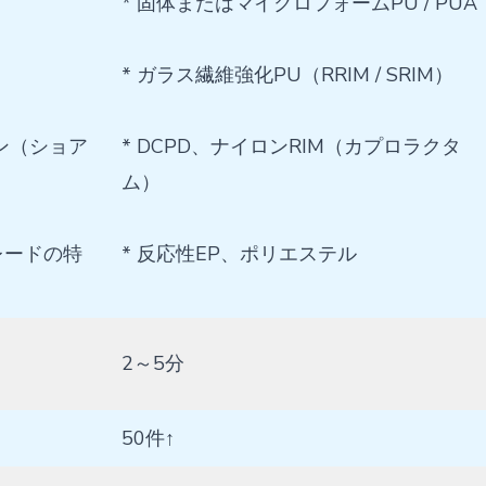
* 固体またはマイクロフォームPU / PUA
* ガラス繊維強化PU（RRIM / SRIM）
コン（ショア
* DCPD、ナイロンRIM（カプロラクタ
ム）
レードの特
* 反応性EP、ポリエステル
2～5分
50件↑