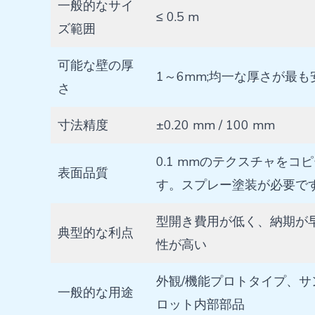
一般的なサイ
≤ 0.5 m
ズ範囲
可能な壁の厚
1～6mm;均一な厚さが最
さ
寸法精度
±0.20 mm / 100 mm
0.1 mmのテクスチャをコ
表面品質
す。スプレー塗装が必要で
型開き費用が低く、納期が
典型的な利点
性が高い
外観/機能プロトタイプ、サ
一般的な用途
ロット内部部品