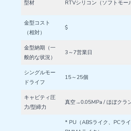
型材
RTVシリコン（ソフトモー
金型コスト
$
（相対）
金型納期（一
3～7営業日
般的な状況）
シングルモー
15～25個
ドライフ
キャビティ圧
真空→0.05MPa / ほぼク
力/型締力
* PU（ABSライク、PCラ