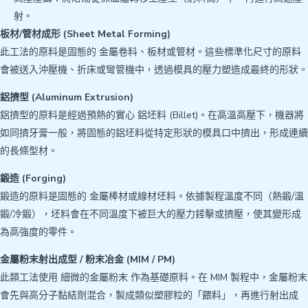
射。
板材/管材成形 (Sheet Metal Forming)
此工法的原料是固態的 金屬卷料、板材或管材。這些標準化尺寸的原料
會被送入沖壓機、折床或彎管機中，透過模具的壓力塑造成最終的形狀。
鋁擠型 (Aluminum Extrusion)
鋁擠型的原料是經過預熱的實心 鋁坯料 (Billet)。在高溫高壓下，機器將
如同擠牙膏一般，將固態的鋁坯料從特定形狀的模具口中擠出，形成連續
的長條型材。
鍛造 (Forging)
鍛造的原料是固態的 金屬棒材或線材坯料。依據製程溫度不同（熱鍛/溫
鍛/冷鍛），坯料會在不同溫度下被巨大的壓力錘擊或擠壓，使其變形成
為高強度的零件。
金屬粉末射出成型 / 粉末冶金 (MIM / PM)
此類工法使用 細微的金屬粉末 作為基礎原料。在 MIM 製程中，金屬粉末
會先與高分子黏結劑混合，製成類似塑膠粒的「餵料」，再進行射出成