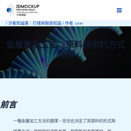
跳
至
Main
主
/
汐紫知識庫｜打樣與製造知識
/ 作者:
user
Men
要
內
容
金屬量產工法：原料與供料方式
指南
前言
一種金屬加工方法的選擇，往往也決定了其原料的形式與