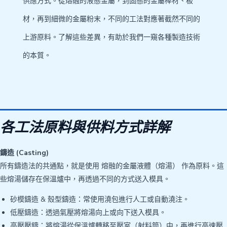
供應方式。從熔融的液態金屬，到固態的金屬棒材、板
材，再到細微的金屬粉末，不同的工法對應著截然不同的
上游原料。了解這些差異，有助於我們一窺各種製造技術
的本質。
各工法原料與供料方式詳解
鑄造 (Casting)
所有鑄造法的共通點，就是使用 熔融的金屬液體（熔湯） 作為原料。這
些熔湯儲存在保溫爐中，再透過不同的方式送入模具。
砂模鑄造 & 殼型鑄造：常使用澆包進行人工或自動澆注。
低壓鑄造：透過氣壓將熔湯向上或向下送入模具。
高壓壓鑄：將熔湯從保溫爐轉移至壓室（射料筒）中，再進行高速壓