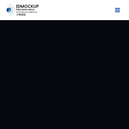
跳
至
Main
内
容
Men