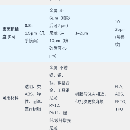
金属:
4–
6 µm
（喷砂
10–
0.8–
后可2 µm）
表面粗糙
25 µm
1.5 µm
（几
尼龙: 6–
1–2 µm
度
(Ra)
(阶梯
乎镜面）
10 µm（喷
纹)
砂后可<5
µm）
金属: 不锈
钢、铝、
钛、镍基合
透明、类
PLA,
金、工具钢
ABS、弹
树脂与SLA 相近，
ABS,
可用材料
尼龙:
性、耐温、
但批次更换麻烦
PETG,
PA12、
医疗树脂
TPU
PA11、碳
纤/玻纤增强
尼龙