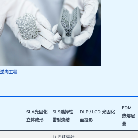
逆向工程
FDM
SLA
光固化
SLS
选择性
DLP / LCD
光固化
热熔层
立体成形
雷射烧结
面投影
叠
1) 光纤雷射