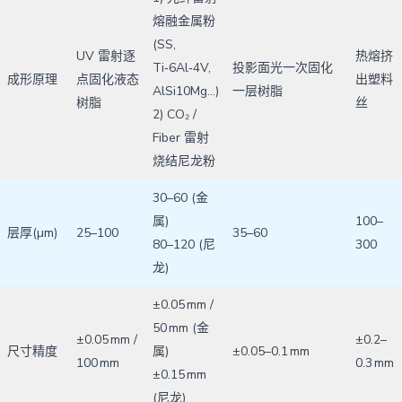
熔融金属粉
(SS,
UV 雷射逐
热熔挤
Ti‑6Al‑4V,
投影面光一次固化
成形原理
点固化液态
出塑料
AlSi10Mg…)
一层树脂
树脂
丝
2) CO₂ /
Fiber 雷射
烧结尼龙粉
30–60 (金
属)
100–
层厚(µm)
25–100
35–60
80–120 (尼
300
龙)
±0.05 mm /
50 mm (金
±0.05 mm /
±0.2–
尺寸精度
属)
±0.05–0.1 mm
100 mm
0.3 mm
±0.15 mm
(尼龙)