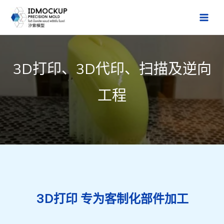
跳
至
Main
内
Men
容
3D打印、3D代印、扫描及逆向
工程
3D打印 专为客制化部件加工