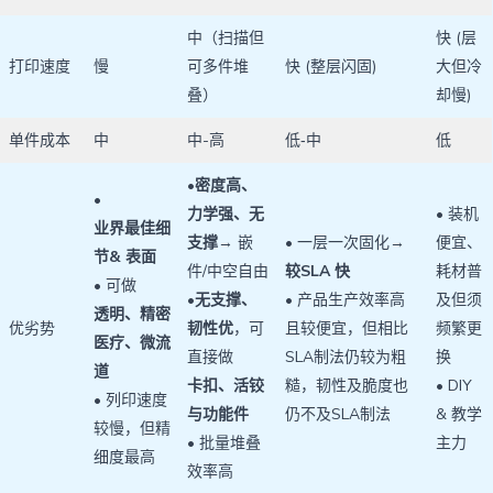
中（扫描但
快 (层
打印速度
慢
可多件堆
快 (整层闪固)
大但冷
叠）
却慢)
单件成本
中
中-高
低‑中
低
•
密度高、
•
力学强、无
• 装机
业界最佳细
支撑
→ 嵌
• 一层一次固化→
便宜、
节& 表面
件/中空自由
较SLA 快
耗材普
• 可做
•
无支撑、
• 产品生产效率高
及但须
透明、精密
优劣势
韧性优
，可
且较便宜，但相比
频繁更
医疗、微流
直接做
SLA制法仍较为粗
换
道
卡扣、活铰
糙，韧性及脆度也
• DIY
• 列印速度
与功能件
仍不及SLA制法
& 教学
较慢，但精
• 批量堆叠
主力
细度最高
效率高