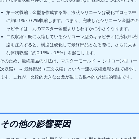
れぞれ体積収縮を伴います。これが累積的な許容誤差につながります。
第一次収縮：金型を作成する際、液状シリコーンは硬化プロセス中
に約0.1%～0.2%収縮します。つまり、完成したシリコーン金型のキ
ャビティは、元のマスター金型よりもわずかに小さくなります。
二次収縮：既に収縮しているシリコーン型のキャビティに液状PU樹
脂を注入すると、樹脂は硬化して最終部品となる際に、さらに大き
な体積収縮（約0.15%～0.5%）を起こします。
そのため、最終製品の寸法は、マスターモールド → シリコーン型（一
次収縮） → 最終部品（二次収縮）という一連の収縮過程を経て縮小し
ます。これが、比較的大きな公差が生じる根本的な物理的理由です。
その他の影響要因