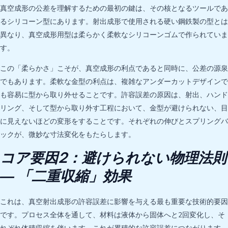
真空成形の公差を理解するための最初の鍵は、その核となるツールであ
るシリコーン型にあります。射出成形で使用される硬い鋼鉄製の型とは
異なり、真空成形用型は柔らかく柔軟なシリコーンゴムで作られていま
す。
この「柔らかさ」こそが、真空成形の利点であると同時に、公差の源泉
でもあります。柔軟な金型の利点は、複雑なアンダーカットデザインで
も容易に型から取り外せることです。許容誤差の原因は、射出、ハンド
リング、そして型から取り外す工程において、金型が避けられない、目
に見えないほどの変形をすることです。それぞれの伸びとスプリングバ
ックが、微妙な寸法変化をもたらします。
コア要因2：避けられない物理法則
― 「二重収縮」効果
これは、真空射出成形の許容誤差に影響を与える最も重要な技術的要因
です。プロセス全体を通して、材料は液体から固体へと2回変化し、そ