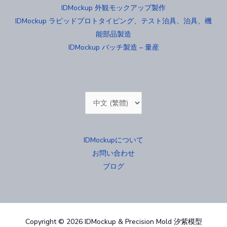
IDMockup 外観モックアップ製作
IDMockup ラピッドプロトタイピング、テスト治具、治具、機
能部品製造
IDMockup バッチ製造 – 量産
Choose
a
language
IDMockupについて
お問い合わせ
ブログ
Copyright © 2026 IDMockup & Precision Mold 汐紫模型