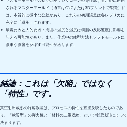
マスターモールドの初期公差：シリコーン型を作成するために使用
されるマスターモールド（通常はCNCまたは3Dプリントで製造）に
は、本質的に微小な公差があり、これらの初期誤差は各レプリカに
完全に「継承」されます。
環境要因と人的要因：周囲の温度と湿度は樹脂の反応速度に影響を
与える可能性があり、また、作業中の離型方法もソフトモールドに
微細な影響を及ぼす可能性があります。
結論：これは「欠陥」ではなく
「特性」です。
真空射出成形の許容誤差は、プロセスの特性を直接反映したものであ
り、「軟質型」の弾力性と「材料の二重収縮」という物理法則によって
決まります。