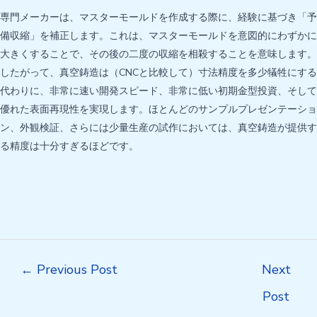
専門メーカーは、マスターモールドを作成する際に、経験に基づき「予
備収縮」を補正します。これは、マスターモールドを意図的にわずかに
大きくすることで、その後の二度の収縮を相殺することを意味します。
したがって、真空鋳造は（CNCと比較して）寸法精度を多少犠牲にする
代わりに、非常に速い開発スピード、非常に低い初期金型投資、そして
優れた表面再現性を実現します。ほとんどのサンプルプレゼンテーショ
ン、外観検証、さらには少量生産の試作においては、真空鋳造が提供す
る精度は十分すぎるほどです。
Post
←
Previous Post
Next
navigation
Post