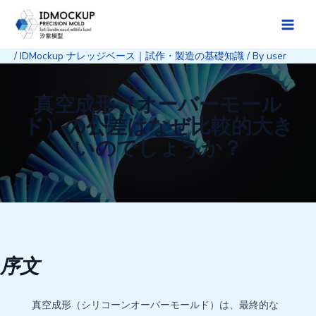
Skip
to
Main
content
/
IDMockup ナレッジベース｜試作・製造の基礎知識
/ By
user
Men
真空成形（オーバーモール
ド）の公差はなぜ比較的大き
いのでしょうか？
序文
真空成形（シリコーンオーバーモールド）は、最終的な