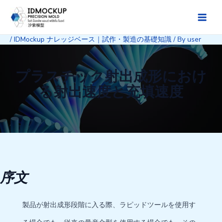
Skip
to
Main
content
/
IDMockup ナレッジベース｜試作・製造の基礎知識
/ By
user
Men
プラスチック射出成形におけ
る射出速度と充填速度
序文
製品が射出成形段階に入る際、ラピッドツールを使用す