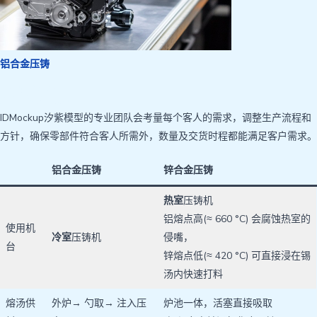
铝合金压铸
压铸模具
IDMockup汐紫模型的专业团队会考量每个客人的需求，调整生产流程和
方针，确保零部件符合客人所需外，数量及交货时程都能满足客户需求。
铝合金压铸
锌合金压铸
热室
压铸机
铝熔点高(≈ 660 °C) 会腐蚀热室的
使用机
冷室
压铸机
侵嘴，
台
锌熔点低(≈ 420 °C) 可直接浸在锡
汤内快速打料
熔汤供
外炉→ 勺取→ 注入压
炉池一体，活塞直接吸取