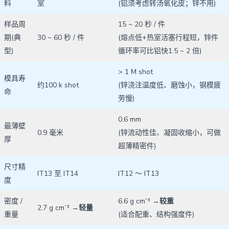
料
室
(铝须考虑转汤氧化皮；锌不用)
样品周
15 ~ 20 秒 / 件
期(典
30 ~ 60 秒 / 件
(熔点低+热室活塞行程短，锌件
型)
循环率可比铝快1.5 ~ 2 倍)
> 1 M shot
模具寿
约100 k shot
(锌浇注温度低、磨蚀小，钢模疲
命
劳慢)
0.6 mm
最薄壁
0.9 毫米
(锌流动性佳、凝固收缩小，可做
厚
超薄精密件)
尺寸精
IT13 至 IT14
IT12 ～ IT13
度
密度 /
6.6 g cm⁻³ →
较重
2.7 g cm⁻³ →
轻量
重量
(适合配重、结构强度件)