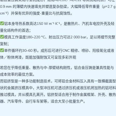
0.9 mm 的薄壁内快速填充并塑造复杂肋梁，大幅降低零件重量（ρ≈2.7 g
cm⁻³）并保有优异的强度-重量比与抗腐蚀性。
铝本身导热系数高达150 W m⁻¹ K⁻¹，是散热片、汽机车电控外壳及轻
量化结构件的首选；
模具工作温度180–220 °C、射出压力可达2 000 bar，足以将细节完整
复制；
单件循环约30–60 秒。成形后可进行CNC 精修、喷砂、阳极氧化或液
体／粉体烤漆，既能加强耐蚀又可呈现多彩外观
若您在乎降低重量、散热与中-厚壁结构刚性，铝合金压铸是兼具性能与
成本效率的最佳方案。
而铝挤型是一种多功能制造技术，可将铝合金材料压入具有一致横截面型
状的金属挤压模具中，大型冲压机可透过挤压机或液压机将加热的铝坯料
推过模具，并从模具孔离开。铝挤型适合用于制作金属框架、外壳、散热
器、汽车零件、自行车车架等，适合大至小批量生产。