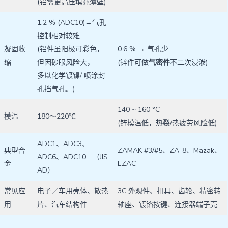
(铝需更高压填充薄壁)
1.2 % (ADC10)→气孔
控制相对较难
凝固收
(铝件虽阳极可彩色，
0.6 % → 气孔少
缩
但因砂眼风险大，
(锌件可做
气密件
不二次浸渗)
多以化学镀镍/ 喷涂封
孔挡气孔。)
140 ~ 160 °C
模温
180～220℃
(锌模温低，热裂/热疲劳风险低)
ADC1、ADC3、
典型合
ZAMAK #3/#5、ZA-8、Mazak、
ADC6、ADC10 …（JIS
金
EZAC
AD）
常见应
电子／车用壳体、散热
3C 外观件、扣具、齿轮、精密转
用
片、汽车结构件
轴座、镀铬按键、连接器端子壳