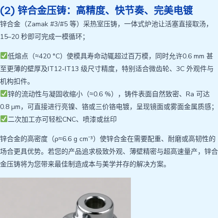
(2) 锌合金压铸：高精度、快节奏、完美电镀
锌合金（Zamak #3/#5 等）采热室压铸，一体式炉池让活塞直接取汤，
15–20 秒即可完成一模循环；
低熔点（≈420 °C）使模具寿命动辄超过百万模，同时允许0.6 mm 甚
至更薄的壁厚及IT12-IT13 级尺寸精度，特别适合微齿轮、3C 外观件与
机构扣件。
锌的流动性与凝固收缩小（≈0.6 %），铸件表面自然致密、Ra 可达
0.8 µm，可直接进行亮镍、铬或三价铬电镀，呈现镜面或雾面金属质感；
二次加工亦可轻松CNC、喷漆或丝印
锌合金的高密度（ρ≈6.6 g cm⁻³）使锌合金在需要配重、耐磨或高韧性的
场合更具优势。若您的产品追求极致外观、薄壁精密与超高速量产，锌合
金压铸将为您带来最佳制造成本与美学并存的解决方案。