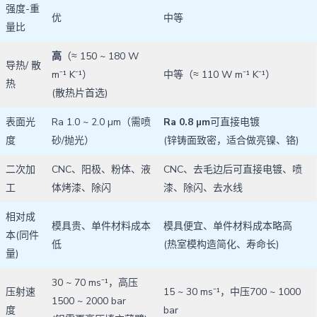
强度-重
优
中等
量比
高
（≈ 150 ~ 180 W
导热/ 散
m⁻¹ K⁻¹）
中等（≈ 110 W m⁻¹ K⁻¹）
热
(散热片首选)
表面光
Ra 1.0 ~ 2.0 µm（需喷
Ra 0.8 µm
可直接电镀
度
砂/抛光）
(锌铸面致密，适合做亮镍、铬)
二次加
CNC、阳极、粉体、液
CNC、去毛边后可直接电镀、喷
工
体烤漆、除闪
漆、除闪、去水线
相对成
模具贵、单件材料成本
模具便宜、单件材料成本略高
本(同件
低
(热室模构造简化、寿命长)
量)
30 ~ 70 ms⁻¹，高压
压射速
15 ~ 30 ms⁻¹，中压700 ~ 1000
1500 ~ 2000 bar
度
bar