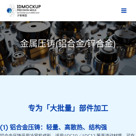
跳
至
Main
内
Men
容
金属压铸(铝合金/锌合金)
专为「大批量」部件加工
(1) 铝合金压铸：轻量、高散热、结构强
铝合金压铸采用冷室机成形，适用ADC10／ADC12 等高流动材质，可在