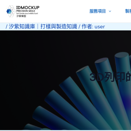
跳
服務項目
製
至
主
/
汐紫知識庫｜打樣與製造知識
/ 作者:
user
要
內
容
3D列印