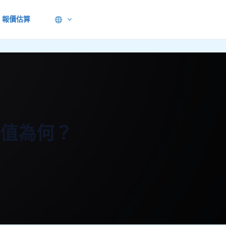
報價估算
張值為何？