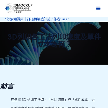
跳
至
Main
主
/
汐紫知識庫｜打樣與製造知識
/ 作者:
user
Men
要
內
容
3D列印各工法列印速度及單件
成本為何？
前言
在選擇 3D 列印工法時，「列印速度」與「單件成本」是