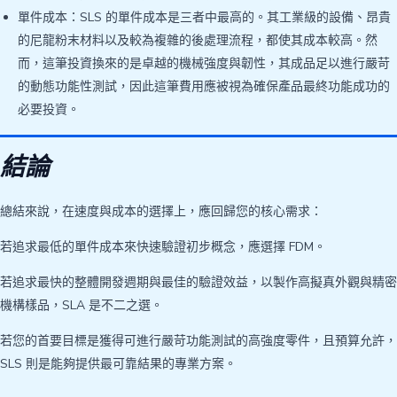
單件成本：SLS 的單件成本是三者中最高的。其工業級的設備、昂貴
的尼龍粉末材料以及較為複雜的後處理流程，都使其成本較高。然
而，這筆投資換來的是卓越的機械強度與韌性，其成品足以進行嚴苛
的動態功能性測試，因此這筆費用應被視為確保產品最終功能成功的
必要投資。
結論
總結來說，在速度與成本的選擇上，應回歸您的核心需求：
若追求最低的單件成本來快速驗證初步概念，應選擇 FDM。
若追求最快的整體開發週期與最佳的驗證效益，以製作高擬真外觀與精密
機構樣品，SLA 是不二之選。
若您的首要目標是獲得可進行嚴苛功能測試的高強度零件，且預算允許，
SLS 則是能夠提供最可靠結果的專業方案。