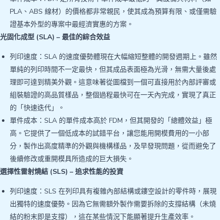
PLA、ABS 線材）的價格都非常親民，使其成為預算有限、或僅需驗
證基本外型的專案中最經濟實惠的方案。
光固化成型 (SLA) – 最佳的綜合效益
列印速度：SLA 的速度優勢體現在大幅縮短整體的開發週期上。雖然
單純的列印時間不一定最快，但其成品表面極為光滑，無需大量後處
理即可達到精美外觀。這意味著從圖檔到一個可直接用於內部評審或
組裝驗證的高品質樣品，整個過程最快可在一天內完成，實現了真正
的「快速迭代」。
單件成本：SLA 的單件成本高於 FDM，但其開發的「總體效益」極
高。它提供了一個低成本的試錯平台，讓您能用開模費用的一小部
分，製作出高度精準的外觀與機構樣品，及早發現問題，從而避免了
後續修改或重開模具所造成的巨大損失。
選擇性雷射燒結 (SLS) – 追求性能的投資
列印速度：SLS 在列印具有複雜內部結構或鏤空設計的零件時，展現
出獨特的速度優勢。因為它無需額外製作需要拆除的支撐結構（未燒
結的粉末即是支撐），這在某些情況下能顯著提升生產效率。