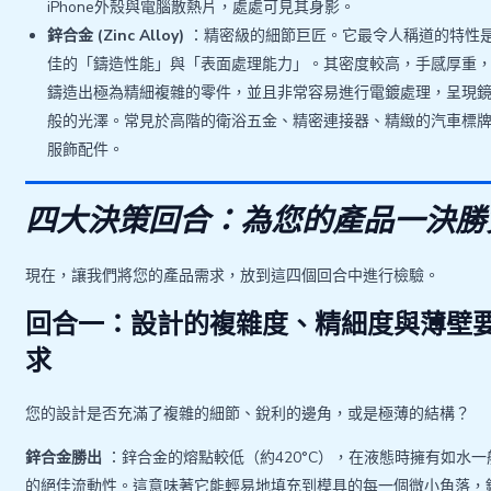
iPhone外殼與電腦散熱片，處處可見其身影。
鋅合金 (Zinc Alloy)
：精密級的細節巨匠。它最令人稱道的特性
佳的「鑄造性能」與「表面處理能力」。其密度較高，手感厚重
鑄造出極為精細複雜的零件，並且非常容易進行電鍍處理，呈現
般的光澤。常見於高階的衛浴五金、精密連接器、精緻的汽車標
服飾配件。
四大決策回合：為您的產品一決勝
現在，讓我們將您的產品需求，放到這四個回合中進行檢驗。
回合一：設計的複雜度、精細度與薄壁
求
您的設計是否充滿了複雜的細節、銳利的邊角，或是極薄的結構？
鋅合金勝出
：鋅合金的熔點較低（約420°C），在液態時擁有如水一
的絕佳流動性。這意味著它能輕易地填充到模具的每一個微小角落，