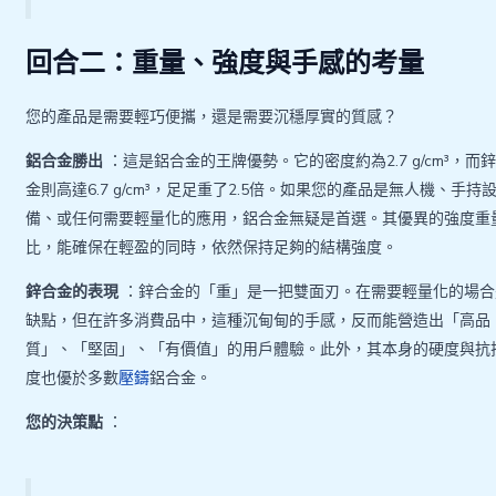
回合二：重量、強度與手感的考量
您的產品是需要輕巧便攜，還是需要沉穩厚實的質感？
鋁合金勝出
：這是鋁合金的王牌優勢。它的密度約為2.7 g/cm³，而
金則高達6.7 g/cm³，足足重了2.5倍。如果您的產品是無人機、手持
備、或任何需要輕量化的應用，鋁合金無疑是首選。其優異的強度重
比，能確保在輕盈的同時，依然保持足夠的結構強度。
鋅合金的表現
：鋅合金的「重」是一把雙面刃。在需要輕量化的場合
缺點，但在許多消費品中，這種沉甸甸的手感，反而能營造出「高品
質」、「堅固」、「有價值」的用戶體驗。此外，其本身的硬度與抗
度也優於多數
壓鑄
鋁合金。
您的決策點
：