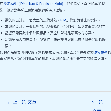
在
汐紫模型 (IDMockup & Precision Mold)
，我們深信，真正的專業製
造，源於對每種工藝適用邊界的深刻理解。
當您的設計是一個大型的設備外殼，
RIM
是您無與倫比的選擇。
當您的設計是一個精密的小型機構件，我們會引導您走向CNC加工。
當您只需要數十個外觀樣品，真空注型將是最高效的方案。
當您準備大規模量產小型零件，快速模具與射出成型將是最終的歸
宿。
您的產品屬於哪個尺度？您的需求最適合哪個舞台？歡迎聯繫
汐紫模型
的
專家團隊，讓我們用專業的知識，為您的產品找到最完美的製造之道。
Post
←
上一篇 文章
下一篇
navigation