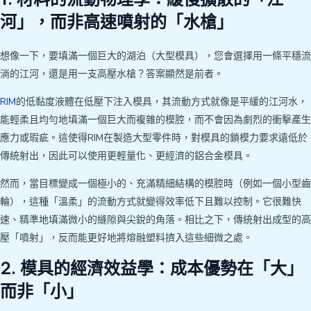
河」，而非高速噴射的「水槍」
想像一下，要填滿一個巨大的湖泊（大型模具），您會選擇用一條平穩流
淌的江河，還是用一支高壓水槍？答案顯然是前者。
RIM
的低黏度液體在低壓下注入模具，其流動方式就像是平緩的江河水，
能輕柔且均勻地填滿一個巨大而複雜的模腔，而不會因為劇烈的衝擊產生
應力或瑕疵。這使得RIM在製造大型零件時，對模具的鎖模力要求遠低於
傳統射出，因此可以使用更輕量化、更經濟的鋁合金模具。
然而，當目標變成一個極小的、充滿精細結構的模腔時（例如一個小型齒
輪），這種「溫柔」的流動方式就變得效率低下且難以控制。它很難快
速、精準地填滿微小的縫隙與尖銳的角落。相比之下，傳統射出成型的高
壓「噴射」，反而能更好地將熔融塑料擠入這些細微之處。
2. 模具的經濟效益學：成本優勢在「大」
而非「小」