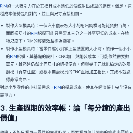
RIM
的一大吸引力在於其模具成本遠低於傳統射出成型的鋼模。但是，這
種成本優勢是相對的，並且與尺寸直接相關。
製作大型模具時：一個汽車儀表板大小的射出鋼模可能耗資數百萬，
而同樣尺寸的
RIM
鋁模可能只需要其三分之一甚至更低的成本。在這
種尺度下，RIM的經濟效益極為顯著。
製作小型模具時：當零件縮小到掌上型裝置的大小時，製作一個小小
的
RIM
鋁模，其基礎的設計、CNC加工與組裝成本，可能依然需要數
萬元。雖然這仍然比同尺寸的鋼模便宜，但與幾千元就能搞定的矽膠
翻模（真空注型）或根本無需模具的CNC直接加工相比，其成本就顯
得非常高昂。
對於小型零件的小批量需求，
RIM
的模具成本，使其在經濟帳上完全沒有
競爭力。
3. 生產週期的效率帳：論「每分鐘的產出
價值」
效率，不能只看單一零件的生產時間，而要看單位時間內的總產出價值。