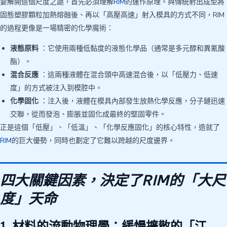
要解開這個尺度之謎，首先必須理解
RIM
的運作原理。與傳統射出成型將
固態塑膠顆粒加熱熔融後、再以「高壓高速」射入模具的方式不同，RIM
的過程更像是一場精密的化學魔術：
液態原料
：它使用兩種低黏度的液態化學品（通常是多元醇和異氰酸
酯）。
混合反應
：這兩種液體在混合頭中高速混合後，以「低壓力、低速
度」的方式被注入到模腔中。
化學固化
：注入後，液體在模具內部發生放熱化學反應，分子鏈迅速
交聯，從而發泡、膨脹並固化成最終的堅固零件。
正是這個「低壓」、「低溫」、「化學反應固化」的核心特性，造就了
RIM
的巨大優勢，同時也劃定了它難以跨越的尺度邊界。
四大關鍵因素，決定了RIM的「大尺
度」天命
1. 材料的流動物理學：緩慢擴散的「江