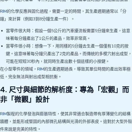
RIM
的化學反應與固化過程，需要一定的時間，其生產週期通常以「分
鐘」來計算（例如3到8分鐘生產一件）。
當零件很大時：假設一個5公斤的汽車擾流板需要5分鐘來生產，這意
味著每分鐘產出了1公斤的產品，效率非常高。
當零件很小時：想像一下，用同樣的5分鐘去生產一個僅有10克的按
鍵。這意味著每分鐘只產出了2克的產品。而傳統的多模穴射出成型，
可能在短短30秒內，就同時生產出數十個這樣的小按鍵。
在小型零件的領域，
RIM
的生產週期過長，導致其單位時間的產出效率極
低，完全無法與射出成型相抗衡。
4. 尺寸與細節的解析度：專為「宏觀」而
非「微觀」設計
RIM
製程的化學發泡與膨脹特性，使其非常適合製造帶有厚薄變化的結構
牆體，並能形成堅固的內部微孔結構與光滑的外部表皮。這對於大型外殼
件來說是完美的特性。