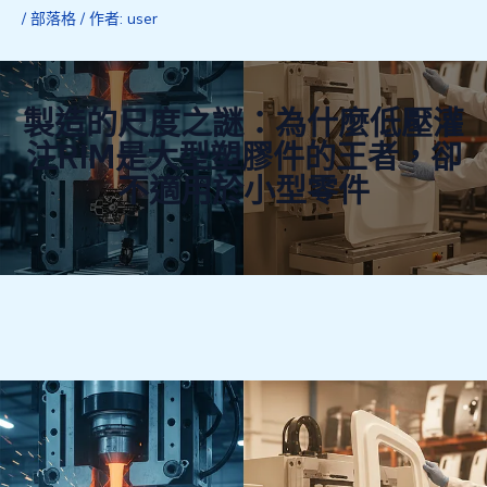
/
部落格
/ 作者:
user
製造的尺度之謎：為什麼低壓灌
注RIM是大型塑膠件的王者，卻
不適用於小型零件