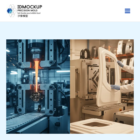
跳
至
Main
主
Men
要
內
容