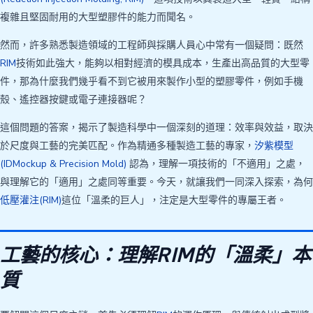
複雜且堅固耐用的大型塑膠件的能力而聞名。
然而，許多熟悉製造領域的工程師與採購人員心中常有一個疑問：既然
RIM
技術如此強大，能夠以相對經濟的模具成本，生產出高品質的大型零
件，那為什麼我們幾乎看不到它被用來製作小型的塑膠零件，例如手機
殼、遙控器按鍵或電子連接器呢？
這個問題的答案，揭示了製造科學中一個深刻的道理：效率與效益，取決
於尺度與工藝的完美匹配。作為精通多種製造工藝的專家，
汐紫模型
(IDMockup & Precision Mold)
認為，理解一項技術的「不適用」之處，
與理解它的「適用」之處同等重要。今天，就讓我們一同深入探索，為何
低壓灌注(RIM)
這位「溫柔的巨人」，注定是大型零件的專屬王者。
工藝的核心：理解RIM的「溫柔」本
質