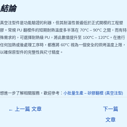
結論
真空注型件是功能驗證的利器，但其耐溫性普遍低於正式開模的工程塑
膠。常規 PU 翻模件的短期耐熱溫度多半落在 70°C – 90°C 之間，而有特
殊需求的，可選擇耐熱級 PU，將此數值提升至 100°C – 120°C。在進行
任何加熱或後處理工序時，都應將 60°C 視為一個安全的烘烤溫度上限，
以確保原型件的完整性與尺寸精度。
想進一步了解相關服務，歡迎參考：
小批量生產 – 矽膠翻模 (真空注型)
Post
←
上一篇 文章
下一篇
navigation
文章