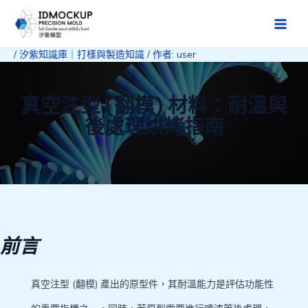
跳
至
Main
主
/
汐紫知識庫｜打樣與製造知識
/ 作者:
user
Men
要
內
容
真空注型 (翻模) 材料：耐溫與
後處理烘烤指南
前言
真空注型 (翻模) 產出的原型件，其耐溫能力是評估功能性