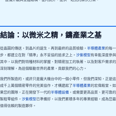
結論：以微米之精，鑄產業之基
從晶圓的傳送，到晶片的誕生，再到最終的品質檢驗，
半導體產業
的每一
步，都建立在對「精準」永不妥協的追求之上。
汐紫模型
有幸能深度參與
其中，以我們對特種材料的掌握、對精密加工的執著、以及對客戶需求的
深刻理解，為這個驅動世界的產業，貢獻我們的心力。
我們所製造的，或許只是龐大機台中的一個小零件，但我們深知，正是這
成千上萬個精密零件的完美協作，才構建起了
半導體產業
的宏偉殿堂。如
果您的團隊，正在開發下一代的
半導體設備
，或需要更高品質、更可靠的
製程零組件，
汐紫模型
已準備好，以我們累積多年的專業經驗，成為您最
值得信賴的製造夥伴。