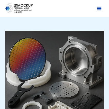
跳
至
Main
主
Men
要
內
容