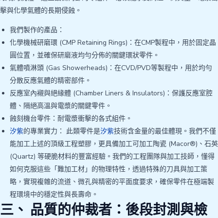
擊與化學氣體的長期侵蝕。
我們製作的產品：
化學機械研磨環 (CMP Retaining Rings)：在CMP製程中，用於固定晶
圓位置，並確保研磨液均勻分佈的關鍵環狀零件。
氣體噴淋頭 (Gas Showerheads)：在CVD/PVD等製程中，用於均勻
分散反應氣體的精密部件。
反應室內襯與絕緣體 (Chamber Liners & Insulators)：保護反應室腔
體、隔絕高溫與電漿的關鍵零件。
蝕刻機台零件：耐電漿衝擊的各式組件。
汐紫
的專業實力： 此類零件是
汐紫
技術含金量的最佳體現。我們不僅
能加工上述的頂級工程塑膠，更具備加工可加工陶瓷 (Macor®)、石英
(Quartz) 等硬脆材料的豐富經驗。我們的工程團隊與加工技師，懂得
如何克服這些「難加工材」的物理特性，透過特殊的刀具與加工策
略，實現複雜的流道、微孔與精密的平面度要求，確保零件在極端製
程環境中的穩定性與長壽命。
三、 品質的仲裁者：後段封測與檢