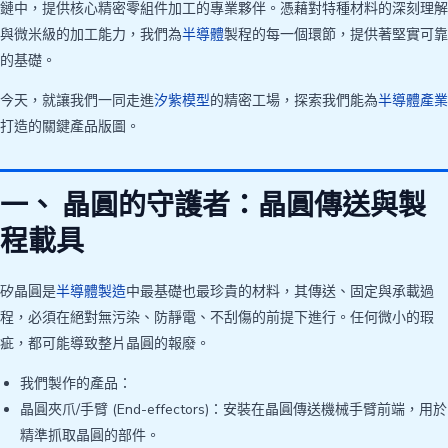
鏈中，提供核心精密零組件加工的專業夥伴。憑藉對特種材料的深刻理解
與微米級的加工能力，我們為
半導體
製程的每一個環節，提供著堅實可靠
的基礎。
今天，就讓我們一同走進
汐紫模型
的精密工場，探索我們能為
半導體產業
打造的關鍵產品版圖。
一、 晶圓的守護者：晶圓傳送與製
程載具
矽晶圓是
半導體製造
中最基礎也最珍貴的材料，其傳送、固定與承載過
程，必須在絕對無污染、防靜電、不刮傷的前提下進行。任何微小的瑕
疵，都可能導致整片晶圓的報廢。
我們製作的產品：
晶圓夾爪/手臂 (End-effectors)：安裝在晶圓傳送機械手臂前端，用於
精準抓取晶圓的部件。