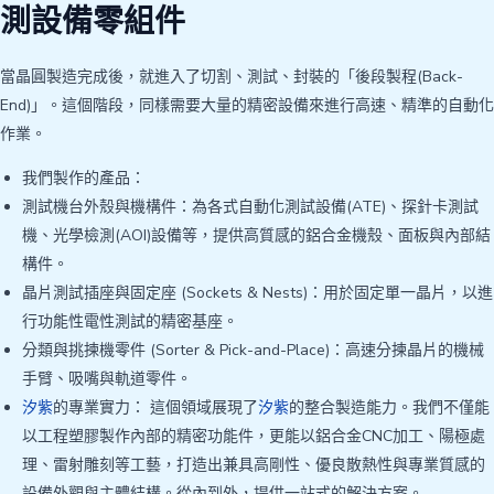
測設備零組件
當晶圓製造完成後，就進入了切割、測試、封裝的「後段製程(Back-
End)」。這個階段，同樣需要大量的精密設備來進行高速、精準的自動化
作業。
我們製作的產品：
測試機台外殼與機構件：為各式自動化測試設備(ATE)、探針卡測試
機、光學檢測(AOI)設備等，提供高質感的鋁合金機殼、面板與內部結
構件。
晶片測試插座與固定座 (Sockets & Nests)：用於固定單一晶片，以進
行功能性電性測試的精密基座。
分類與挑揀機零件 (Sorter & Pick-and-Place)：高速分揀晶片的機械
手臂、吸嘴與軌道零件。
汐紫
的專業實力： 這個領域展現了
汐紫
的整合製造能力。我們不僅能
以工程塑膠製作內部的精密功能件，更能以鋁合金CNC加工、陽極處
理、雷射雕刻等工藝，打造出兼具高剛性、優良散熱性與專業質感的
設備外觀與主體結構。從內到外，提供一站式的解決方案。