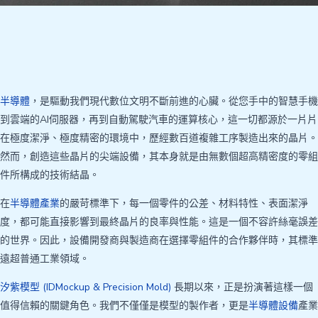
半導體
，是驅動我們現代數位文明不斷前進的心臟。從您手中的智慧手機
到雲端的AI伺服器，再到自動駕駛汽車的運算核心，這一切都源於一片片
在極度潔淨、極度精密的環境中，歷經數百道複雜工序製造出來的晶片。
然而，創造這些晶片的尖端設備，其本身就是由無數個超高精密度的零組
件所構成的技術結晶。
在
半導體產業
的嚴苛標準下，每一個零件的公差、材料特性、表面潔淨
度，都可能直接影響到最終晶片的良率與性能。這是一個不容許絲毫誤差
的世界。因此，設備開發商與製造商在選擇零組件的合作夥伴時，其標準
遠超普通工業領域。
汐紫模型 (IDMockup & Precision Mold)
長期以來，正是扮演著這樣一個
值得信賴的關鍵角色。我們不僅僅是模型的製作者，更是
半導體設備
產業