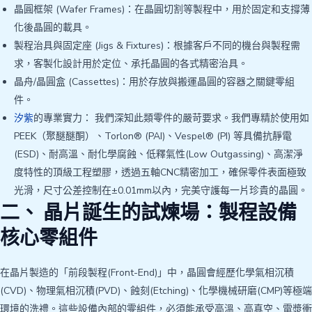
晶圓框架 (Wafer Frames)：在晶圓切割等製程中，用於固定和支撐薄
化後晶圓的載具。
製程治具與固定座 (Jigs & Fixtures)：根據客戶不同的機台與製程需
求，客製化設計用於定位、承托晶圓的各式精密治具。
晶舟/晶圓盒 (Cassettes)：用於存放與搬運晶圓的容器之關鍵零組
件。
汐紫
的專業實力： 我們深知此類零件的嚴苛要求。我們專精於使用如
PEEK（聚醚醚酮）、Torlon® (PAI)、Vespel® (PI) 等具備抗靜電
(ESD)、耐高溫、耐化學腐蝕、低釋氣性(Low Outgassing)、高潔淨
度特性的頂級工程塑膠，透過五軸CNC精密加工，確保零件表面極致
光滑，尺寸公差控制在±0.01mm以內，完美守護每一片珍貴的晶圓。
二、 晶片誕生的試煉場：製程設備
核心零組件
在晶片製造的「前段製程(Front-End)」中，晶圓會經歷化學氣相沉積
(CVD)、物理氣相沉積(PVD)、蝕刻(Etching)、化學機械研磨(CMP)等極端
環境的洗禮。這些設備內部的零組件，必須能承受高溫、高真空、電漿衝