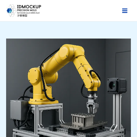
跳
至
Main
主
Men
要
內
容