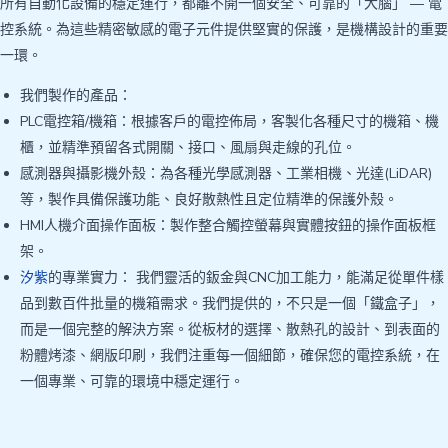
所有自動化設備的穩定運行，都離不開一個安全、可靠的「大腦」 — 電
控系統。為這些精密敏感的電子元件提供堅實的保護，是機構設計的重要
一環。
我們製作的產品：
PLC電控箱/機箱：根據客戶的電控佈局，客製化各種尺寸的機箱、機
櫃，並精準預留各式開關、接口、風扇與走線的孔位。
感測器與攝影機外殼：為各種光學感測器、工業相機、光達(LiDAR)
等，製作具備保護功能、良好散熱性且定位精準的保護外殼。
HMI人機介面操作面板：製作整合觸控螢幕與實體按鈕的操作面板框
架。
汐紫
的專業實力： 我們靈活的鈑金與CNC加工能力，能滿足從單件樣
品到數百件批量的機箱需求。我們提供的，不只是一個「鐵盒子」，
而是一個完整的解決方案。從板材的選擇、散熱孔的設計、到表面的
粉體烤漆、網版印刷，我們注重每一個細節，確保您的電控系統，在
一個專業、可靠的環境中穩定運行。