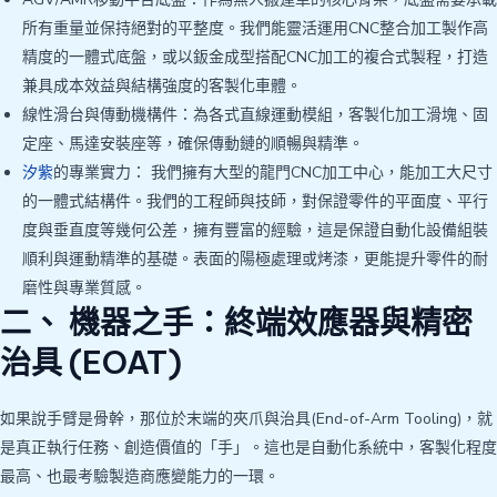
所有重量並保持絕對的平整度。我們能靈活運用CNC整合加工製作高
精度的一體式底盤，或以鈑金成型搭配CNC加工的複合式製程，打造
兼具成本效益與結構強度的客製化車體。
線性滑台與傳動機構件：為各式直線運動模組，客製化加工滑塊、固
定座、馬達安裝座等，確保傳動鏈的順暢與精準。
汐紫
的專業實力： 我們擁有大型的龍門CNC加工中心，能加工大尺寸
的一體式結構件。我們的工程師與技師，對保證零件的平面度、平行
度與垂直度等幾何公差，擁有豐富的經驗，這是保證自動化設備組裝
順利與運動精準的基礎。表面的陽極處理或烤漆，更能提升零件的耐
磨性與專業質感。
二、 機器之手：終端效應器與精密
治具 (EOAT)
如果說手臂是骨幹，那位於末端的夾爪與治具(End-of-Arm Tooling)，就
是真正執行任務、創造價值的「手」。這也是自動化系統中，客製化程度
最高、也最考驗製造商應變能力的一環。