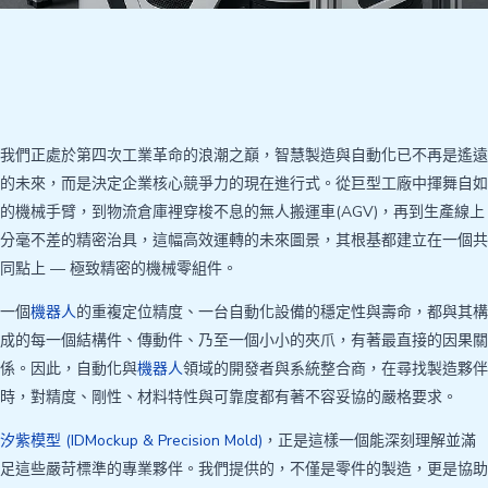
我們正處於第四次工業革命的浪潮之巔，智慧製造與自動化已不再是遙遠
的未來，而是決定企業核心競爭力的現在進行式。從巨型工廠中揮舞自如
的機械手臂，到物流倉庫裡穿梭不息的無人搬運車(AGV)，再到生產線上
分毫不差的精密治具，這幅高效運轉的未來圖景，其根基都建立在一個共
同點上 — 極致精密的機械零組件。
一個
機器人
的重複定位精度、一台自動化設備的穩定性與壽命，都與其構
成的每一個結構件、傳動件、乃至一個小小的夾爪，有著最直接的因果關
係。因此，自動化與
機器人
領域的開發者與系統整合商，在尋找製造夥伴
時，對精度、剛性、材料特性與可靠度都有著不容妥協的嚴格要求。
汐紫模型 (IDMockup & Precision Mold)
，正是這樣一個能深刻理解並滿
足這些嚴苛標準的專業夥伴。我們提供的，不僅是零件的製造，更是協助