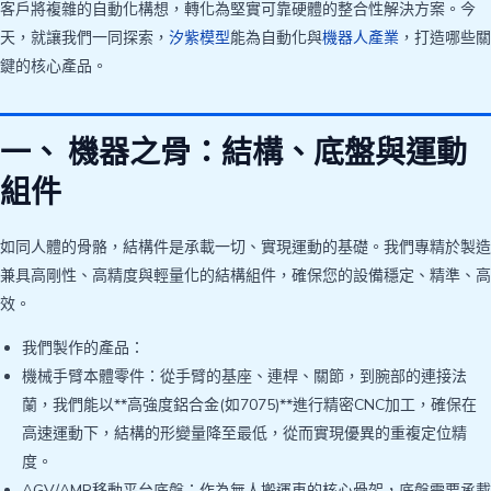
客戶將複雜的自動化構想，轉化為堅實可靠硬體的整合性解決方案。今
天，就讓我們一同探索，
汐紫模型
能為自動化與
機器人產業
，打造哪些關
鍵的核心產品。
一、 機器之骨：結構、底盤與運動
組件
如同人體的骨骼，結構件是承載一切、實現運動的基礎。我們專精於製造
兼具高剛性、高精度與輕量化的結構組件，確保您的設備穩定、精準、高
效。
我們製作的產品：
機械手臂本體零件：從手臂的基座、連桿、關節，到腕部的連接法
蘭，我們能以**高強度鋁合金(如7075)**進行精密CNC加工，確保在
高速運動下，結構的形變量降至最低，從而實現優異的重複定位精
度。
AGV/AMR移動平台底盤：作為無人搬運車的核心骨架，底盤需要承載