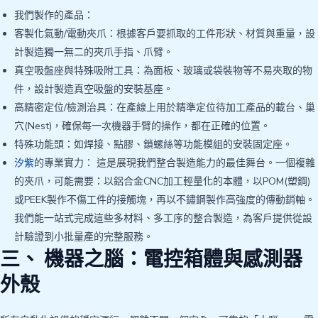
我們製作的產品：
客製化氣動/電動夾爪：根據客戶要抓取的工件形狀、材質與重量，設
計製造獨一無二的夾爪手指、爪臂。
真空吸盤座與特殊吸附工具：為面板、玻璃或袋裝物等不易夾取的物
件，設計製造真空吸盤的安裝基座。
高精密定位/檢測治具：在產線上用於精準定位待加工產品的載台、巢
穴(Nest)，確保每一次機器手臂的操作，都在正確的位置。
特殊功能頭：如焊接、點膠、鎖螺絲等功能模組的安裝固定座。
汐紫
的專業實力： 這是展現我們整合製造能力的最佳舞台。一個複雜
的夾爪，可能需要：以鋁合金CNC加工輕量化的本體，以POM(塑鋼)
或PEEK製作不傷工件的接觸塊，再以不鏽鋼製作高強度的傳動銷軸。
我們能一站式完成這些多材料、多工序的整合製造，為客戶提供從設
計驗證到小批量產的完整服務。
三、 機器之腦：電控箱體與感測器
外殼