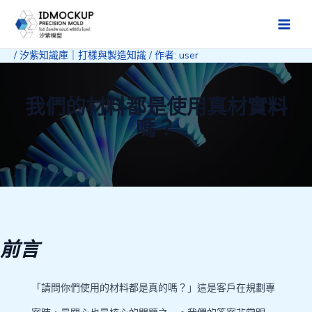
跳
至
Main
主
/
汐紫知識庫｜打樣與製造知識
/ 作者:
user
Men
要
內
容
我們的材料都是使用真材實料
嗎？
前言
「請問你們使用的材料都是真的嗎？」這是客戶在規劃專