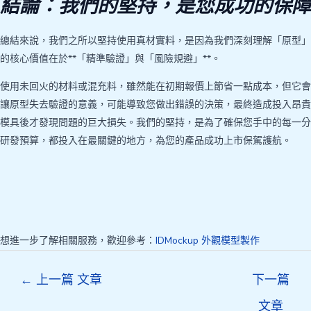
結論：我們的堅持，是您成功的保障
總結來說，我們之所以堅持使用真材實料，是因為我們深刻理解「原型」
的核心價值在於**「精準驗證」與「風險規避」**。
使用未回火的材料或混充料，雖然能在初期報價上節省一點成本，但它會
讓原型失去驗證的意義，可能導致您做出錯誤的決策，最終造成投入昂貴
模具後才發現問題的巨大損失。我們的堅持，是為了確保您手中的每一分
研發預算，都投入在最關鍵的地方，為您的產品成功上市保駕護航。
想進一步了解相關服務，歡迎參考：
IDMockup 外觀模型製作
Post
←
上一篇 文章
下一篇
navigation
文章