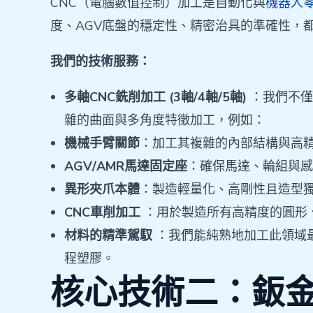
CNC（電腦數值控制）加工是自動化與
機器人
度、AGV底盤的穩定性、精密治具的準確性，
我們的技術服務：
多軸CNC銑削加工 (3軸/4軸/5軸)
：我們不僅
雜的曲面與多角度特徵加工，例如：
機械手臂關節
：加工其複雜的內部結構與高
AGV/AMR馬達固定座
：確保馬達、輪組與感
異形夾爪本體
：製造輕量化、高剛性且造型
CNC車削加工
：用於製造所有高精度的圓形
材料的精準駕馭
：我們能純熟地加工此領域最
程塑膠。
核心技術二：鈑金