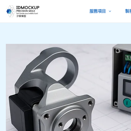
跳
服務項目
製
至
主
要
內
容