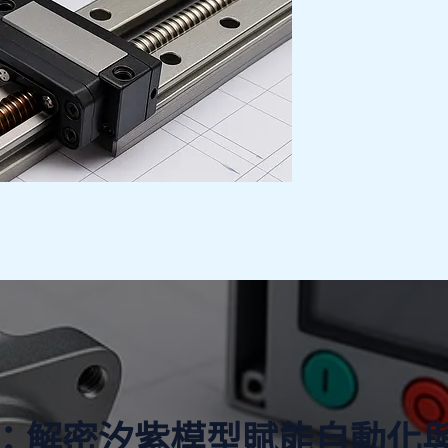
：解密汐紫模型賦能自動化