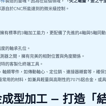
零件
製造的靈魂。因為在這個領域，
「失之毫釐，差之千
都源自於CNC所能達到的微米級控制。
擁有標準的3軸加工能力，更配備了先進的4軸與5軸同
精度的軸承孔位。
測器之間，擁有完美的相對位置與角度關係。
獨特的客製化終端工具。
、軸類零件，如傳動軸心、定位銷、連接器襯套等，確保
常用的材料，如兼具輕量與高剛性的7075鋁合金，或具備
成型加工 — 打造「