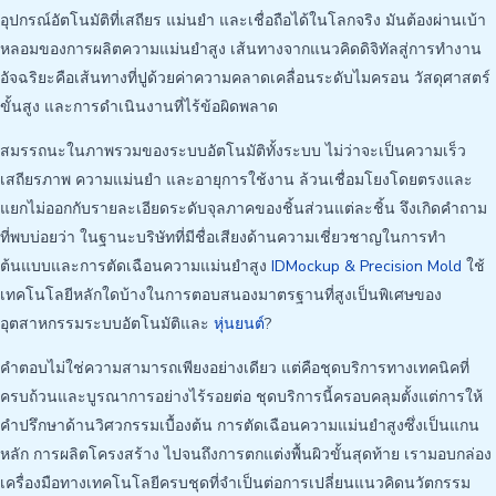
อุปกรณ์อัตโนมัติที่เสถียร แม่นยำ และเชื่อถือได้ในโลกจริง มันต้องผ่านเบ้า
หลอมของการผลิตความแม่นยำสูง เส้นทางจากแนวคิดดิจิทัลสู่การทำงาน
อัจฉริยะคือเส้นทางที่ปูด้วยค่าความคลาดเคลื่อนระดับไมครอน วัสดุศาสตร์
ขั้นสูง และการดำเนินงานที่ไร้ข้อผิดพลาด
สมรรถนะในภาพรวมของระบบอัตโนมัติทั้งระบบ ไม่ว่าจะเป็นความเร็ว
เสถียรภาพ ความแม่นยำ และอายุการใช้งาน ล้วนเชื่อมโยงโดยตรงและ
แยกไม่ออกกับรายละเอียดระดับจุลภาคของชิ้นส่วนแต่ละชิ้น จึงเกิดคำถาม
ที่พบบ่อยว่า ในฐานะบริษัทที่มีชื่อเสียงด้านความเชี่ยวชาญในการทำ
ต้นแบบและการตัดเฉือนความแม่นยำสูง
IDMockup & Precision Mold
ใช้
เทคโนโลยีหลักใดบ้างในการตอบสนองมาตรฐานที่สูงเป็นพิเศษของ
อุตสาหกรรมระบบอัตโนมัติและ
หุ่นยนต์
?
คำตอบไม่ใช่ความสามารถเพียงอย่างเดียว แต่คือชุดบริการทางเทคนิคที่
ครบถ้วนและบูรณาการอย่างไร้รอยต่อ ชุดบริการนี้ครอบคลุมตั้งแต่การให้
คำปรึกษาด้านวิศวกรรมเบื้องต้น การตัดเฉือนความแม่นยำสูงซึ่งเป็นแกน
หลัก การผลิตโครงสร้าง ไปจนถึงการตกแต่งพื้นผิวขั้นสุดท้าย เรามอบกล่อง
เครื่องมือทางเทคโนโลยีครบชุดที่จำเป็นต่อการเปลี่ยนแนวคิดนวัตกรรม