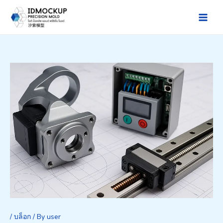
Skip
to
Main
content
Men
/
บล็อก
/ By
user