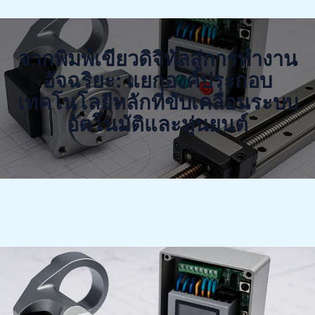
จากพิมพ์เขียวดิจิทัลสู่การทำงาน
อัจฉริยะ: แยกองค์ประกอบ
เทคโนโลยีหลักที่ขับเคลื่อนระบบ
อัตโนมัติและหุ่นยนต์