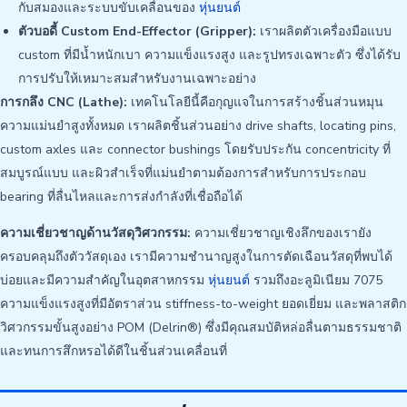
กับสมองและระบบขับเคลื่อนของ
หุ่นยนต์
ตัวบอดี้ Custom End-Effector (Gripper):
เราผลิตตัวเครื่องมือแบบ
custom ที่มีน้ำหนักเบา ความแข็งแรงสูง และรูปทรงเฉพาะตัว ซึ่งได้รับ
การปรับให้เหมาะสมสำหรับงานเฉพาะอย่าง
การกลึง CNC (Lathe):
เทคโนโลยีนี้คือกุญแจในการสร้างชิ้นส่วนหมุน
ความแม่นยำสูงทั้งหมด เราผลิตชิ้นส่วนอย่าง drive shafts, locating pins,
custom axles และ connector bushings โดยรับประกัน concentricity ที่
สมบูรณ์แบบ และผิวสำเร็จที่แม่นยำตามต้องการสำหรับการประกอบ
bearing ที่ลื่นไหลและการส่งกำลังที่เชื่อถือได้
ความเชี่ยวชาญด้านวัสดุวิศวกรรม:
ความเชี่ยวชาญเชิงลึกของเรายัง
ครอบคลุมถึงตัววัสดุเอง เรามีความชำนาญสูงในการตัดเฉือนวัสดุที่พบได้
บ่อยและมีความสำคัญในอุตสาหกรรม
หุ่นยนต์
รวมถึงอะลูมิเนียม 7075
ความแข็งแรงสูงที่มีอัตราส่วน stiffness-to-weight ยอดเยี่ยม และพลาสติก
วิศวกรรมขั้นสูงอย่าง POM (Delrin®) ซึ่งมีคุณสมบัติหล่อลื่นตามธรรมชาติ
และทนการสึกหรอได้ดีในชิ้นส่วนเคลื่อนที่