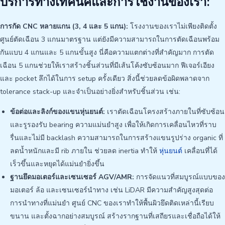
บริการทางเทคนิคและการใช้งานของเรา:
การกัด CNC หลายแกน (3, 4 และ 5 แกน):
โรงงานของเราไม่เพียงติดตั้ง
ศูนย์ตัดเฉือน 3 แกนมาตรฐาน แต่ยังมีความสามารถในการตัดเฉือนพร้อม
กันแบบ 4 แกนและ 5 แกนขั้นสูง นี่คือความแตกต่างที่สำคัญมาก การตัด
เฉือน 5 แกนช่วยให้เราสร้างชิ้นส่วนที่มีเส้นโค้งซับซ้อนมาก ฟีเจอร์เอียง
และ pocket ลึกได้ในการ setup ครั้งเดียว สิ่งนี้ช่วยลดข้อผิดพลาดจาก
tolerance stack-up และจำเป็นอย่างยิ่งสำหรับชิ้นส่วน เช่น:
ข้อต่อและลิงก์ของแขนหุ่นยนต์:
เราตัดเฉือนโครงสร้างภายในที่ซับซ้อน
และรูรองรับ bearing ความแม่นยำสูง เพื่อให้เกิดการเคลื่อนไหวที่ราบ
รื่นและไม่มี backlash ความสามารถในการสร้างแขนรูปร่าง organic ที่
ลดน้ำหนักและมี rib ภายใน ช่วยลด inertia ทำให้
หุ่นยนต์
เคลื่อนที่ได้
เร็วขึ้นและหยุดได้แม่นยำยิ่งขึ้น
ฐานยึดมอเตอร์และเซนเซอร์ AGV/AMR:
การจัดแนวที่สมบูรณ์แบบของ
มอเตอร์ ล้อ และเซนเซอร์นำทาง เช่น LiDAR มีความสำคัญสูงสุดต่อ
การนำทางที่แม่นยำ ศูนย์ CNC ของเราทำให้พื้นผิวยึดติดเหล่านี้เรียบ
ขนาน และตั้งฉากอย่างสมบูรณ์ สร้างรากฐานที่เสถียรและเชื่อถือได้ให้