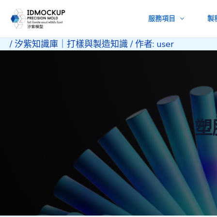
跳
服務項目
製
至
主
/
汐紫知識庫｜打樣與製造知識
/ 作者:
user
要
內
容
塑