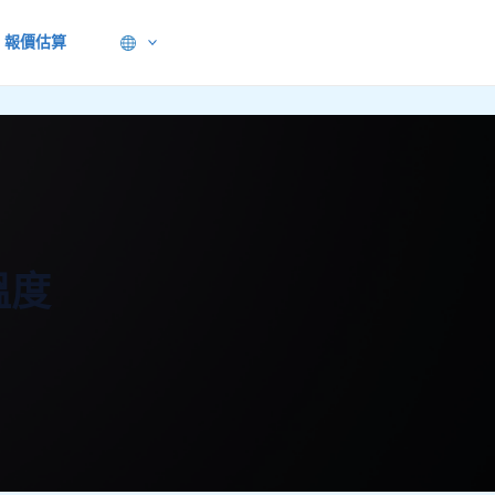
報價估算
溫度