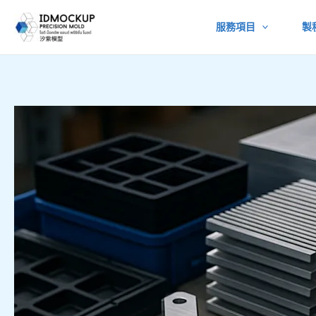
跳
服務項目
製
至
主
要
內
容