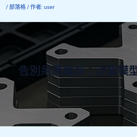
/
部落格
/ 作者:
user
告別呆滯庫存：汐紫模