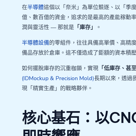
在
半導體
這個以「奈米」為單位競逐、以「季
億、數百億的資金，追求的是最高的產能稼動
潤與靈活性 — 那就是
「庫存」
。
半導體設備
的零組件，往往具備高單價、高精
備品存放於倉庫。這不僅造成了鉅額的資本積
如何擺脫庫存的沉重枷鎖，實現
「低庫存、甚
(IDMockup & Precision Mold)
長期以來，透過
現「精實生產」的戰略夥伴。
核心基石：以CN