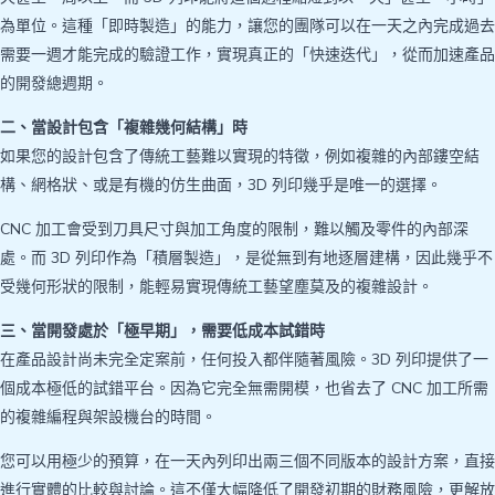
為單位。這種「即時製造」的能力，讓您的團隊可以在一天之內完成過去
需要一週才能完成的驗證工作，實現真正的「快速迭代」，從而加速產品
的開發總週期。
二、當設計包含「複雜幾何結構」時
如果您的設計包含了傳統工藝難以實現的特徵，例如複雜的內部鏤空結
構、網格狀、或是有機的仿生曲面，3D 列印幾乎是唯一的選擇。
CNC 加工會受到刀具尺寸與加工角度的限制，難以觸及零件的內部深
處。而 3D 列印作為「積層製造」，是從無到有地逐層建構，因此幾乎不
受幾何形狀的限制，能輕易實現傳統工藝望塵莫及的複雜設計。
三、當開發處於「極早期」，需要低成本試錯時
在產品設計尚未完全定案前，任何投入都伴隨著風險。3D 列印提供了一
個成本極低的試錯平台。因為它完全無需開模，也省去了 CNC 加工所需
的複雜編程與架設機台的時間。
您可以用極少的預算，在一天內列印出兩三個不同版本的設計方案，直接
進行實體的比較與討論。這不僅大幅降低了開發初期的財務風險，更解放