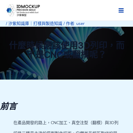
跳
至
Main
主
/
汐紫知識庫｜打樣與製造知識
/ 作者:
user
Men
要
內
容
什麼時候應該使用3D列印，而
不是CNC或翻模呢？
前言
在產品開發的路上，CNC加工、真空注型（翻模）與3D列