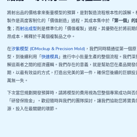
將射出品的價格拿來衡量模型的預算，是對製造流程根本性的誤解。
製作是高度客制化的「價值創造」過程，其成本集中於
「第一個」的
生
；而
射出成型
則是標準化的「價值複製」過程，其優勢在於將前期
昂成本，稀釋於千萬個複製品之中。
在
汐紫模型 (IDMockup & Precision Mold)
，我們同時精通從第一個原
型，到後續利用「
快速模具
」進行中小批量生產的整個流程。我們深
解這兩者之間的經濟邏輯。我們存在的意義，就是幫助您在產品開發
期，以最有效益的方式，打造出完美的第一件，確保您後續的巨額投
萬無一失。
下次當您規劃開發預算時，請將模型的費用視為您整個專案成功與否
「研發保險金」。歡迎隨時與我們的團隊探討，讓我們協助您將寶貴
源，投入在最關鍵的環節。