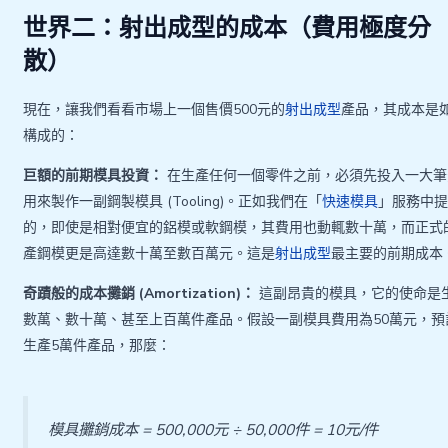
世界二：射出成型的成本（費用極度分
散）
現在，讓我們看看市場上一個售價500元的
射出成型
產品，其成本是
構成的：
巨額的前期模具投資：
在生產任何一個零件之前，必須先投入一大筆
用來製作一副鋼製模具 (Tooling)。正如我們在「
快速模具
」服務中
的，即使是相對便宜的鋁模或軟鋼模，其費用也動輒數十萬，而正式
產鋼模更是高達數十萬至數百萬元。這是
射出成型
最主要的前期成本
奇蹟般的成本攤銷 (Amortization)：
這副昂貴的模具，它的使命是
數萬、數十萬、甚至上百萬件產品。假設一副模具費用為50萬元，預
生產5萬件產品，那麼：
模具攤銷成本 = 500,000元 ÷ 50,000件 = 10元/件