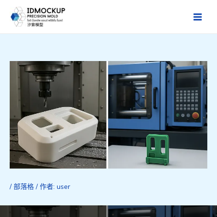
跳
至
Main
主
Men
要
內
容
/
部落格
/ 作者:
user