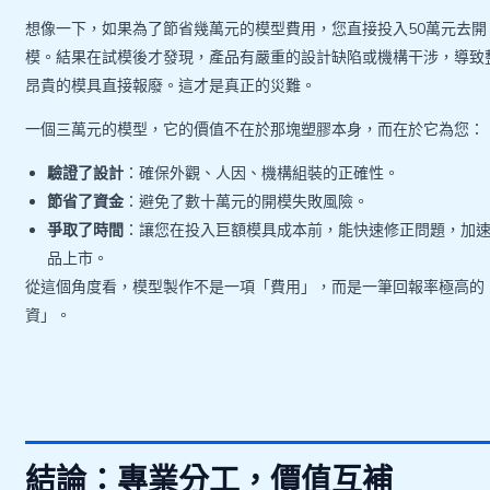
想像一下，如果為了節省幾萬元的模型費用，您直接投入50萬元去開
模。結果在試模後才發現，產品有嚴重的設計缺陷或機構干涉，導致
昂貴的模具直接報廢。這才是真正的災難。
一個三萬元的模型，它的價值不在於那塊塑膠本身，而在於它為您：
驗證了設計
：確保外觀、人因、機構組裝的正確性。
節省了資金
：避免了數十萬元的開模失敗風險。
爭取了時間
：讓您在投入巨額模具成本前，能快速修正問題，加
品上市。
從這個角度看，模型製作不是一項「費用」，而是一筆回報率極高的
資」。
結論：專業分工，價值互補