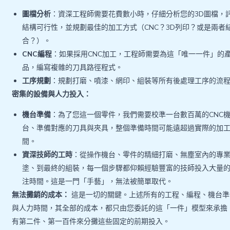
圖檔分析
：資深工程師需要花費數小時，仔細分析您的3D圖檔，
結構可行性，並規劃最佳的加工方式（CNC？3D列印？或是兩者
合？）。
CNC編程
：如果採用CNC加工，工程師需要為這「唯一一件」的
品，編寫複雜的刀具路徑程式。
工序規劃
：規劃打磨、噴漆、網印、組裝等所有後處理工序的流
密集的設備與人力投入：
機台準備
：為了您這一個零件，我們需要校準一台數百萬的CNC
台、準備對應的刀具與夾具，整個準備時間可能遠超過實際的加
間。
資深技師的工時
：從操作機台、零件的精細打磨、無塵室內的專
塗、到最終的組裝，每一個步驟都仰賴經驗豐富的技師投入大量
注時間。這是一門「手藝」，無法被簡單取代。
無法攤銷的成本：
這是一切的關鍵。上述所有的工程、編程、機台準
與人力時間，其全部的成本，都只由您委託的這「一件」模型來承擔
有第二件、第一百件來分攤這些固定的前期投入。