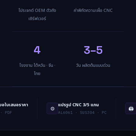
โปรเจกต์ OEM ตัวถัง
ค่าพิกัดความเผื่อ CNC
เซิร์ฟเวอร์
4
3–5
โรงงาน ไต้หวัน · จีน ·
วัน ผลิตต้นแบบด่วน
ไทย
ใบเสนอราคา
แปรรูป CNC 3/5 แกน
พิม
⚙️
🖨️
PDF
AL6061 · SUS304 · PC
ต้น