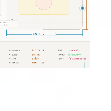
 พิกัด
 / CNC
300.0 mm
การตกแต่ง
Soft Touch
NDA
ลงนามแล้ว
ระยะเวลา
5–8 วัน
สถานะ
ดำเนินการ
1 ชิ้น+
จำนวน
ลูกค้า
ได้รับการคุ้มครอง
การรับรอง
RoHS · SGS