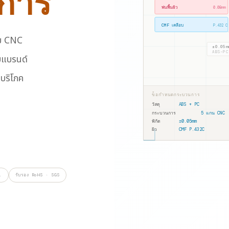
งการ
พ่นพื้นผิว
0.08mm
CMF เคลือบ
P.432 C
บบ CNC
±0.05mm
ABS-PC
บแบรนด์
บริโภค
ข้อกำหนดกระบวนการ
วัสดุ
ABS + PC
กระบวนการ
5 แกน CNC
พิกัด
±0.05mm
ผิว
CMF P.432C
.
รับรอง RoHS · SGS