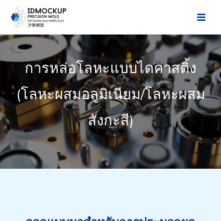
Skip
to
Main
content
Men
การหล่อโลหะแบบไดคาสติ้ง
(โลหะผสมอลูมิเนียม/โลหะผสม
สังกะสี)