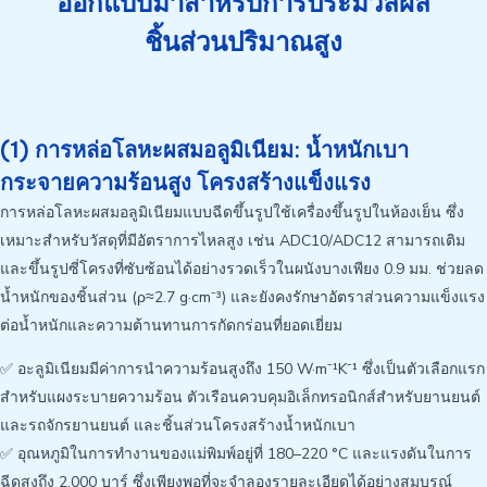
ออกแบบมาสำหรับการประมวลผล
ชิ้นส่วนปริมาณสูง
การหล่อแบบไดคาสติ้ง
(1) การหล่อโลหะผสมอลูมิเนียม: น้ำหนักเบา
กระจายความร้อนสูง โครงสร้างแข็งแรง
การหล่อโลหะผสมอลูมิเนียมแบบฉีดขึ้นรูปใช้เครื่องขึ้นรูปในห้องเย็น ซึ่ง
เหมาะสำหรับวัสดุที่มีอัตราการไหลสูง เช่น ADC10/ADC12 สามารถเติม
และขึ้นรูปซี่โครงที่ซับซ้อนได้อย่างรวดเร็วในผนังบางเพียง 0.9 มม. ช่วยลด
น้ำหนักของชิ้นส่วน (ρ≈2.7 g·cm⁻³) และยังคงรักษาอัตราส่วนความแข็งแรง
ต่อน้ำหนักและความต้านทานการกัดกร่อนที่ยอดเยี่ยม
✅ อะลูมิเนียมมีค่าการนำความร้อนสูงถึง 150 W·m⁻¹K⁻¹ ซึ่งเป็นตัวเลือกแรก
สำหรับแผงระบายความร้อน ตัวเรือนควบคุมอิเล็กทรอนิกส์สำหรับยานยนต์
และรถจักรยานยนต์ และชิ้นส่วนโครงสร้างน้ำหนักเบา
✅ อุณหภูมิในการทำงานของแม่พิมพ์อยู่ที่ 180–220 °C และแรงดันในการ
ฉีดสูงถึง 2,000 บาร์ ซึ่งเพียงพอที่จะจำลองรายละเอียดได้อย่างสมบูรณ์