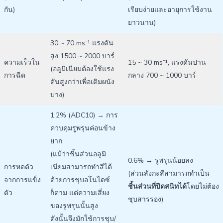
กัน)
เรียบง่ายและอายุการใช้งาน
ยาวนาน)
30 ~ 70 ms⁻¹ แรงดัน
สูง 1500 ~ 2000 บาร์
ความเร็วใน
15 ~ 30 ms⁻¹, แรงดันปาน
(อลูมิเนียมต้องใช้แรง
การฉีด
กลาง 700 ~ 1000 บาร์
ดันสูงกว่าเพื่อเติมผนัง
บาง)
1.2% (ADC10) → การ
ควบคุมรูพรุนค่อนข้าง
ยาก
(แม้ว่าชิ้นส่วนอลูมิ
0.6% → รูพรุนน้อยลง
การหดตัว
เนียมสามารถทำสีได้
(ส่วนสังกะสีสามารถทำเป็น
จากการแข็ง
ด้วยการชุบอโนไดซ์
ชิ้นส่วนที่ปิดสนิทได้
โดยไม่ต้อง
ตัว
ก็ตาม แต่ความเสี่ยง
ชุบสารรอง)
ของรูพรุนนั้นสูง
ดังนั้นจึงมักใช้การชุบ/