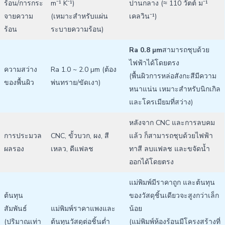
ร้อน/การกระ
m⁻¹ K⁻¹)
ปานกลาง (≈ 110 วัตต์ ม⁻¹
จายความ
(เหมาะสำหรับแผ่น
เคลวิน⁻¹)
ร้อน
ระบายความร้อน)
Ra 0.8 µm
สามารถชุบด้วย
ไฟฟ้าได้โดยตรง
ความสว่าง
Ra 1.0 ~ 2.0 µm (ต้อง
(พื้นผิวการหล่อสังกะสีมีความ
ของพื้นผิว
พ่นทราย/ขัดเงา)
หนาแน่น เหมาะสำหรับนิกเกิล
และโครเมียมที่สว่าง)
หลังจาก CNC และการลบคม
การประมวล
CNC, ขั้วบวก, ผง, สี
แล้ว ก็สามารถชุบด้วยไฟฟ้า
ผลรอง
เหลว, ดีแฟลช
ทาสี ลบแฟลช และขจัดน้ำ
ออกได้โดยตรง
แม่พิมพ์มีราคาถูก และต้นทุน
ต้นทุน
ของวัสดุชิ้นเดียวจะสูงกว่าเล็ก
สัมพันธ์
แม่พิมพ์ราคาแพงและ
น้อย
(ปริมาณเท่า
ต้นทุนวัสดุต่อชิ้นต่ำ
(แม่พิมพ์ห้องร้อนมีโครงสร้างที่