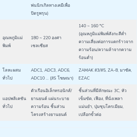
พ่นนิกเกิลทางเคมีเพื่อ
ปิดรูพรุน)
140 ~ 160 °C
(อุณหภูมิแม่พิมพ์สังกะสีต่ำ
อุณหภูมิแม่
180 ~ 220 องศา
ความเสี่ยงต่อการแตกร้าวจาก
พิมพ์
เซลเซียส
ความร้อน/ความล้าจากความ
ร้อนต่ำ)
โลหะผสม
ADC1, ADC3, ADC6,
ZAMAK #3/#5, ZA-8, มาซัค,
ทั่วไป
ADC10 … (JIS โฆษณา)
EZAC
ตัวเรือนอิเล็กทรอนิกส์/
ชิ้นส่วนที่มีลักษณะ 3C, หัว
แอปพลิเคชัน
ยานยนต์ แผ่นระบาย
เข็มขัด, เฟือง, ที่นั่งเพลา
ทั่วไป
ความร้อน ชิ้นส่วน
แม่นยำ, ปุ่มชุบโครเมียม,
โครงสร้างยานยนต์
เปลือกขั้วต่อ