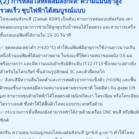
(2) การหล่อโลหะผสมสังกะสี: ความแม่นยำสูง
รวดเร็ว ชุบไฟฟ้าได้สมบูรณ์แบบ
โลหะผสมสังกะสี (Zamak #3/#5 เป็นต้น) ผ่านการหล่อแบบห้องร้อน เตา
หลอมแบบบูรณาการช่วยให้ลูกสูบรับน้ำหล่อได้โดยตรง และสามารถเสร็จ
สิ้นรอบแม่พิมพ์ได้ภายใน 15-20 วินาที
✅ จุดหลอมเหลวต่ำ (≈420 °C) ทำให้แม่พิมพ์มีอายุการใช้งานยาวนานเกิน
หนึ่งล้านแม่พิมพ์ได้อย่างง่ายดาย ในขณะที่ให้ความหนาของผนัง 0.6 มม.
หรือบางกว่า และมีความแม่นยำเชิงมิติระดับ IT12-IT13 ซึ่งเหมาะอย่างยิ่ง
สำหรับไมโครเกียร์ ชิ้นส่วนรูปลักษณ์ 3C และตัวยึดกลไก
✅ สังกะสีมีความลื่นไหลต่ำและการหดตัวจากการแข็งตัว (≈0.6%) และพื้น
ผิวของชิ้นงานหล่อมีความหนาแน่นตามธรรมชาติ โดยมีค่า Ra สูงสุด 0.8
µm สามารถชุบด้วยไฟฟ้าได้โดยตรงด้วยนิกเกิลเงา โครเมียม หรือโครเมียม
ไตรวาเลนต์ ซึ่งทำให้ได้พื้นผิวโลหะแบบกระจกหรือด้าน
✅ กระบวนการขั้นที่สองยังสามารถทำได้ง่ายด้วยเครื่อง CNC พ่นสี หรือพิมพ์
ซิลค์
สกรีน ความหนาแน่นสูงของโลหะผสมสังกะสี (ρ≈6.6 g cm⁻³) ทำให้โลหะ