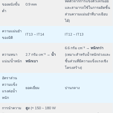
หดตัวจากการแข็งตัวเล็กน้อย
ของผนังขั้น
0.9 mm
และสามารถใช้ในการผลิตชิ้น
ต่ำ
ส่วนความแม่นยำที่บางเฉียบ
ได้)
ความแม่นยำ
IT13 ~ IT14
IT12 ~ IT13
ของมิติ
6.6 กรัม cm⁻³ →
หนักกว่า
ความหนา
2.7 กรัม cm⁻³ →
น้ำ
(เหมาะสำหรับน้ำหนักถ่วงและ
แน่น/น้ำหนัก
หนักเบา
ชิ้นส่วนที่มีความแข็งแรงเชิง
โครงสร้าง)
อัตราส่วน
ความแข็ง
ยอดเยี่ยม
ปานกลาง
แรงต่อน้ำ
หนัก
การนำความ
สูง
(≈ 150 ~ 180 W