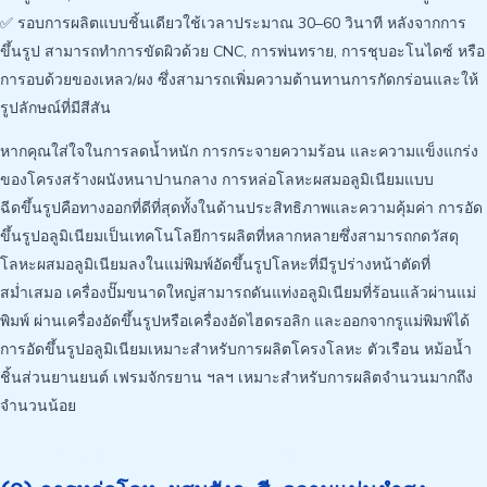
✅ รอบการผลิตแบบชิ้นเดียวใช้เวลาประมาณ 30–60 วินาที หลังจากการ
ขึ้นรูป สามารถทำการขัดผิวด้วย CNC, การพ่นทราย, การชุบอะโนไดซ์ หรือ
การอบด้วยของเหลว/ผง ซึ่งสามารถเพิ่มความต้านทานการกัดกร่อนและให้
รูปลักษณ์ที่มีสีสัน
หากคุณใส่ใจในการลดน้ำหนัก การกระจายความร้อน และความแข็งแกร่ง
ของโครงสร้างผนังหนาปานกลาง การหล่อโลหะผสมอลูมิเนียมแบบ
ฉีดขึ้นรูปคือทางออกที่ดีที่สุดทั้งในด้านประสิทธิภาพและความคุ้มค่า การอัด
ขึ้นรูปอลูมิเนียมเป็นเทคโนโลยีการผลิตที่หลากหลายซึ่งสามารถกดวัสดุ
โลหะผสมอลูมิเนียมลงในแม่พิมพ์อัดขึ้นรูปโลหะที่มีรูปร่างหน้าตัดที่
สม่ำเสมอ เครื่องปั๊มขนาดใหญ่สามารถดันแท่งอลูมิเนียมที่ร้อนแล้วผ่านแม่
พิมพ์ ผ่านเครื่องอัดขึ้นรูปหรือเครื่องอัดไฮดรอลิก และออกจากรูแม่พิมพ์ได้
การอัดขึ้นรูปอลูมิเนียมเหมาะสำหรับการผลิตโครงโลหะ ตัวเรือน หม้อน้ำ
ชิ้นส่วนยานยนต์ เฟรมจักรยาน ฯลฯ เหมาะสำหรับการผลิตจำนวนมากถึง
จำนวนน้อย
การหล่อแบบไดคาสติ้ง