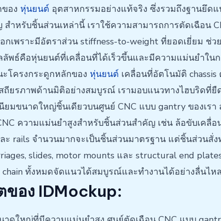
ักของ
หุ่นยนต์
อุตสาหกรรมอย่างแท้จริง ซึ่งรวมถึงฐานยึดแบบ 
สำคัญ สำหรับชิ้นส่วนเหล่านี้ เราใช้ความสามารถการตัดเฉ
เลือกเพราะมีอัตราส่วน stiffness-to-weight ที่ยอดเยี่ยม 
ลลัพธ์คือหุ่นยนต์ที่เคลื่อนที่ได้เร็วขึ้นและมีความแม่นยำใ
ะโครงกระดูกหลักของ
หุ่นยนต์
เคลื่อนที่อัตโนมัติ chassi
สถียรภาพด้านมิติอย่างสมบูรณ์ เรามอบแนวทางไฮบริดที่ยื
เนียมขนาดใหญ่ชิ้นเดียวบนศูนย์ CNC แบบ gantry ของเรา ส
 CNC ความแม่นยำสูงสำหรับชิ้นส่วนสำคัญ เช่น ล้อขับเคลื
ะ rails จำนวนมากจะเป็นชิ้นส่วนมาตรฐาน แต่ชิ้นส่วนสั่งทำเ
ages, slides, motor mounts และ structural end plates
on chain ทั้งหมดจัดแนวได้สมบูรณ์และทำงานได้อย่างลื่น
ิตของ IDMockup:
รขนาดใหญ่ที่มีความแม่นยำสูง ศูนย์ตัดเฉือน CNC แบบ gant