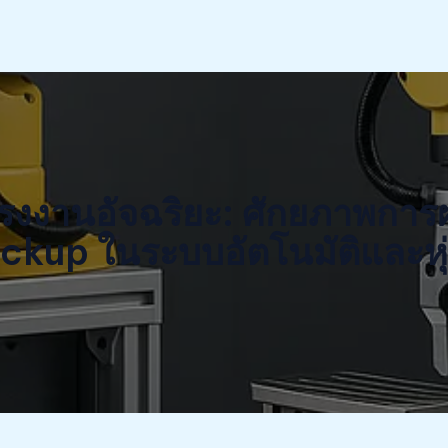
บโรงงานอัจฉริยะ: ศักยภาพกา
kup ในระบบอัตโนมัติและหุ