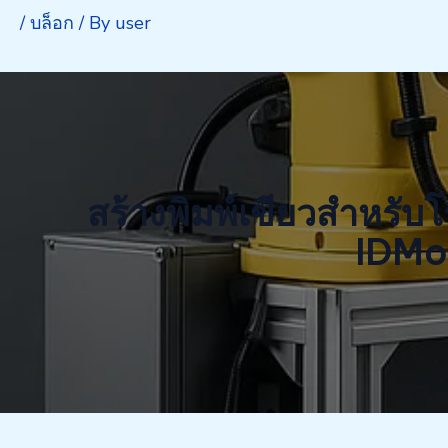
/
บล็อก
/ By
user
สร้างพิมพ์เขียวสำหรั
IDMoc