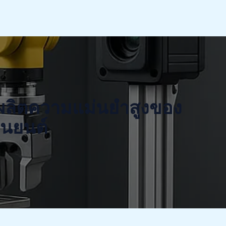
รผลิตความแม่นยำสูงของ
่นยนต์