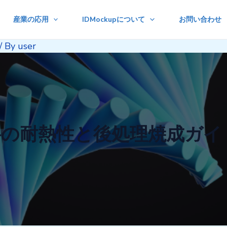
産業の応用
IDMockupについて
お問い合わせ
/ By
user
材料の耐熱性と後処理焼成ガイ