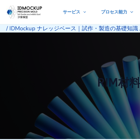
Skip
サービス
プロセス能力
to
content
/
IDMockup ナレッジベース｜試作・製造の基礎知識
RIM