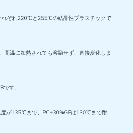
それぞれ220℃と255℃の結晶性プラスチックで
す。高温に加熱されても溶融せず、直接炭化しま
HBです。
135℃まで、PC+30%GFは130℃まで耐