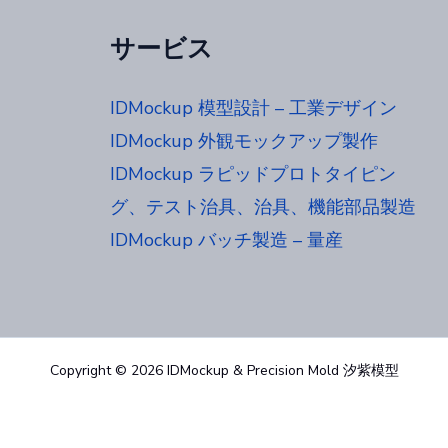
サービス
IDMockup 模型設計 – 工業デザイン
IDMockup 外観モックアップ製作
IDMockup ラピッドプロトタイピン
グ、テスト治具、治具、機能部品製造
IDMockup バッチ製造 – 量産
Copyright © 2026 IDMockup & Precision Mold 汐紫模型