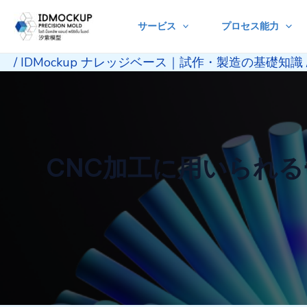
Skip
サービス
プロセス能力
to
content
/
IDMockup ナレッジベース｜試作・製造の基礎知識
CNC加工に用いられ