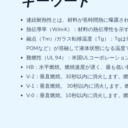
キーワード
連続耐熱性とは、材料が長時間熱に曝露さ
熱伝導率（W/m·K）：材料の熱伝導性を
融点（Tm）/ガラス転移温度（Tg）：Tg
POMなど）が溶融して液体状態になる温度
難燃性（UL 94）：米国ULコーポレー
HB：水平燃焼。燃焼速度が遅く、最も低い
V-2：垂直燃焼。30秒以内に消火します。
V-1：垂直燃焼。 30秒以内に消火します
V-0：垂直燃焼。10秒以内に消火します