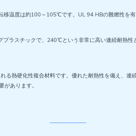
移温度は約100～105℃です。UL 94 HBの難燃性を
グプラスチックで、240℃という非常に高い連続耐熱性と3
れる熱硬化性複合材料です。優れた耐熱性を備え、連続動
必要があります。