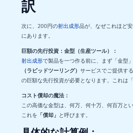
訳
次に、200円の
射出成形
品が、なぜこれほど安
にあります。
巨額の先行投資：金型（生産ツール）：
射出成形
で製品を一つ作る前に、まず「金型
（ラピッドツーリング）
サービスでご提供す
の巨額な先行投資が必要となります。これは「
コスト償却の魔法：
この高価な金型は、何万、何十万、何百万と
これを
「償却」
と呼びます。
具体的な計算例：