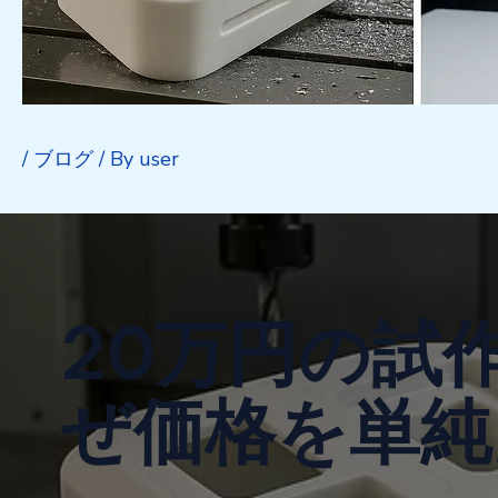
/
ブログ
/ By
user
20万円の試作
ぜ価格を単純