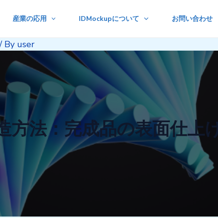
産業の応用
IDMockupについて
お問い合わせ
/ By
user
造方法：完成品の表面仕上