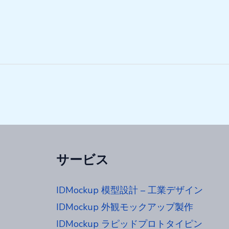
サービス
IDMockup 模型設計 – 工業デザイン
IDMockup 外観モックアップ製作
IDMockup ラピッドプロトタイピン