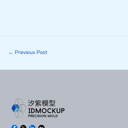
Post
←
Previous Post
navigation