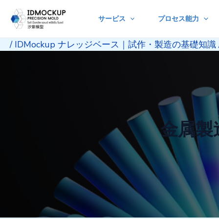
Skip
サービス
プロセス能力
to
content
/
IDMockup ナレッジベース｜試作・製造の基礎知識
金属製