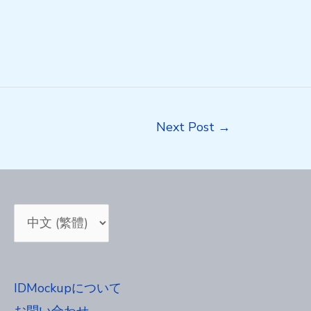
Next Post
→
Choose
a
language
IDMockupについて