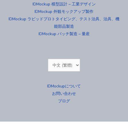
IDMockup 模型設計 – 工業デザイン
IDMockup 外観モックアップ製作
IDMockup ラピッドプロトタイピング、テスト治具、治具、機
能部品製造
IDMockup バッチ製造 – 量産
Choose
a
language
IDMockupについて
お問い合わせ
ブログ