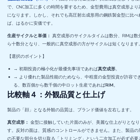
で、CNC加工に多くの時間を要するため、金型費用は真空成形より
になります。しかし、それでも高圧射出成形用の鋼鉄製金型に比べ
ば、はるかに安価です。
生産サイクルと単価：
真空成形のサイクルタイムは数分、RIMは数
ら十数分となり、一般的に真空成形の方がサイクルは短くなります
【選択のポイント】
→ 初期投資の極小化が最優先事項であれば
真空成形
。
→ より優れた製品性能のためなら、中程度の金型投資が許容で
る、数百個から数千個の中ロット生産であれば
RIM
。
比較軸４：外観品質と仕上げ
製品の「顔」となる外観の品質は、ブランド価値を左右します。
真空成形：
金型に接触していた片面のみが、美麗な仕上がりとなり
す。反対の面は、質感のコントロールができません。また、製品の
の不要な部分を切り取る「トリミング」という二次加工が必ず必要