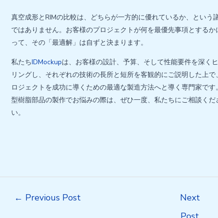
真空成形とRIMの比較は、どちらが一方的に優れているか、という
ではありません。お客様のプロジェクトが何を最優先事項とするか
って、その「最適解」は自ずと決まります。
私たち
IDMockup
は、お客様の設計、予算、そして性能要件を深く
リングし、それぞれの技術の長所と短所を客観的にご説明した上で
ロジェクトを成功に導くための最適な製造方法へと導く専門家です
型樹脂部品の製作でお悩みの際は、ぜひ一度、私たちにご相談くだ
い。
Post
←
Previous Post
Next
navigation
Post