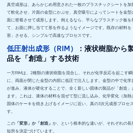
真空成形は、あらかじめ用意された一枚のプラスチックシートを加
て軟化させ、片面の金型にかぶせ、真空吸引によってシートを金型
面に密着させて成形します。例えるなら、平らなプラスチック板を
て、お面に押し当てて形を作るようなイメージです。既存の材料を
形」させる、シンプルで高速なプロセスです。
低圧射出成形（RIM）
：液状樹脂から
品を「創造」する技術
一方RIMは、2種類の液状樹脂を混合し、それが化学反応を起こす瞬
に、両面が閉じた金型の内部に低圧で注入します。金型の中で化学
が進み、液体が硬化することで、全く新しい固体の製品が「創造」
ます。これは、液体の材料を混ぜて型に流し込み、化学変化（加熱
固体のケーキを焼き上げるイメージに近い、真の3次元成形プロセ
す。
この
「変形」か「創造」
か、という根本的な違いが、それぞれの長
短所を決定づけています。