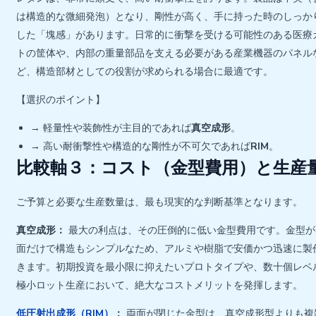
は構造的な微細発泡）となり、剛性が高く、手に持った時のしっか
した「塊感」があります。日常的に衝撃を受ける可能性のある医療
トの筐体や、内部の重量部品を支える必要がある産業機器のパネル
ど、構造部材としての役割が求められる場合に最適です。
【選択のポイント】
→ 軽量性や装飾性が主目的であれば
真空成形
。
→ 高い耐衝撃性や構造的な剛性が不可欠であれば
RIM
。
比較軸３：コスト（金型費用）と生産
ご予算と必要な生産数量は、最も現実的な判断基準となります。
真空成形：
最大の利点は、その圧倒的に低い金型費用です。金型が
面だけで構造もシンプルなため、アルミや樹脂で安価かつ迅速に製
きます。初期投資を最小限に抑えたいプロトタイプや、数十個レベ
極小ロット生産において、絶大なコストメリットを発揮します。
低圧射出成形（RIM）
：
両面が閉じた金型は、真空成形型よりも複