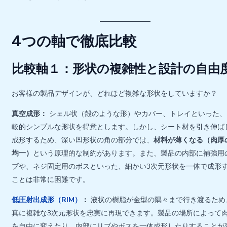
4つの軸で徹底比較
比較軸１：形状の複雑性と設計の自由
お客様の製品デザインが、どれほど複雑な形状をしていますか？
真空成形：
シェル状（殻のような形）やカバー、トレイといった、
較的シンプルな形状を得意とします。しかし、シート材を引き伸ば
成形するため、深い凹形状の角の部分では、
材料が薄くなる（肉厚
均一）
という原理的な制約があります。また、製品の内部に補強用
ブや、ネジ固定用のボスといった、細かい3次元形状を一体で成形
ことは非常に困難です。
低圧射出成形（RIM）
：
液状の樹脂が金型の隅々まで行き渡るため
真に複雑な3次元形状を忠実に再現できます。製品の場所によって
を自由に変えたり、内部にリブやボスを一体成形したりすることが