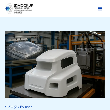
Skip
to
Main
content
Men
/
ブログ
/ By
user