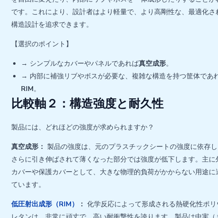
です。これにより、設計者はより軽量で、より高剛性な、最適化さ
構造設計を追求できます。
【選択のポイント】
→ シンプルなカバーやパネルであれば
真空成形
。
→ 内部に補強リブやボスが必要な、複雑な構造を持つ筐体であ
RIM
。
比較軸２：構造強度と耐久性
製品には、どれほどの強度が求められますか？
真空成形：
製品の強度は、元のプラスチックシートの強度に依存し
さらに引き伸ばされて薄くなった部分では強度が低下します。主に
カバーや保護カバーとして、大きな物理的負荷がかからない用途に
ています。
低圧射出成形（RIM）
：
化学反応によって形成される熱硬化性ポリ
レタンは、非常に頑丈で、高い耐衝撃性を誇ります。製品は中実（