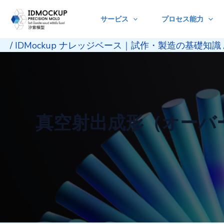
Skip
サービス
プロセス能力
to
content
/
IDMockup ナレッジベース｜試作・製造の基礎知識
真空射出成形（オーバ