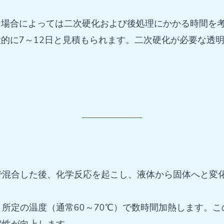
て場合によっては二次硬化および後処理にかかる時間を
的に7～12日と見積もられます。二次硬化が必要な透
で混合した後、化学反応を起こし、液体から固体へと変
所定の温度（通常60～70℃）で数時間加熱します。