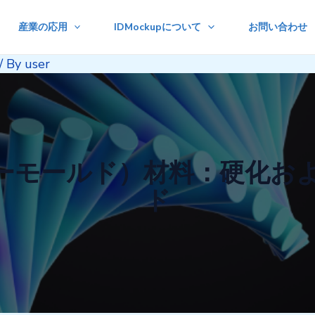
産業の応用
IDMockupについて
お問い合わせ
/ By
user
ーモールド）材料：硬化お
ド