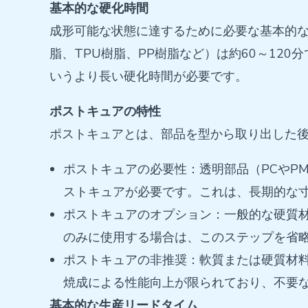
基本的な硬化時間
成形可能な状態に達するために必要な基本的な
脂、TPU樹脂、PP樹脂など）は約60～12
いうより長い硬化時間が必要です。
ポストキュアの特性
ポストキュアとは、部品を型から取り出した
ポストキュアの必要性：透明部品（PCやP
ストキュアが必要です。これは、長期的な
ポストキュアのオプション：一般的な硬質材
のみに使用する場合は、このステップを省
ポストキュアの非推奨：軟質または硬質材料（
焼成による性能向上が限られており、不要
基本的な生産リードタイム