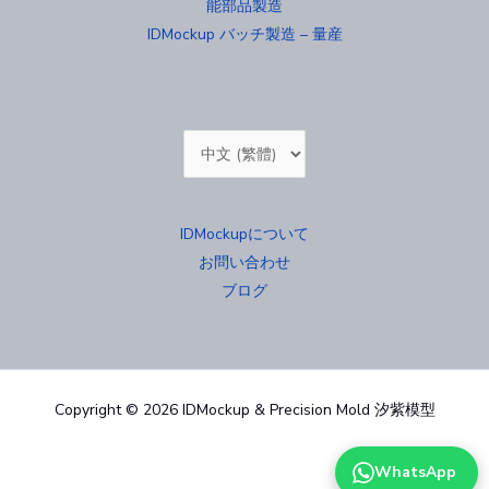
能部品製造
IDMockup バッチ製造 – 量産
Choose
a
language
IDMockupについて
お問い合わせ
ブログ
Copyright © 2026 IDMockup & Precision Mold 汐紫模型
WhatsApp