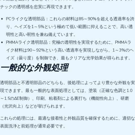
チックの透明感を忠実に再現できます。
PCライクな透明部品：これらの材料は85～90%を超える透過率を誇
り、ヘイズを1～5%という極めて低い範囲に抑えることで、高い透
明性と高い靭性を兼ね備えています。
PMMAライク透明部品：究極の透明性を実現するために、PMMAラ
イク材料は90～92%という高い透過率を実現しながら、1～3%のヘ
イズ（曇り度）を制御でき、最もクリアな光学効果が得られます。
一般的な外観処理
透明部品と不透明部品のどちらも、後処理によってより豊かな外観を実
現できます。最も一般的な表面処理としては、塗装（正確な色調と1.0
～1.5のΔE制御）、印刷、粘着剤による裏打ち（機能性向上）、研磨
（光沢向上）などが挙げられます。
これらの処理には、最適な接着性と外観品質を確保するために、適切な
表面洗浄と前処理が通常必要です。