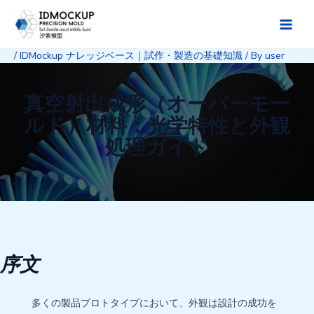
Skip
to
Main
content
/
IDMockup ナレッジベース｜試作・製造の基礎知識
/ By
user
Men
真空射出成形（オーバーモー
ルド）材料：光学特性と外観
処理ガイド
序文
多くの製品プロトタイプにおいて、外観は設計の成功を