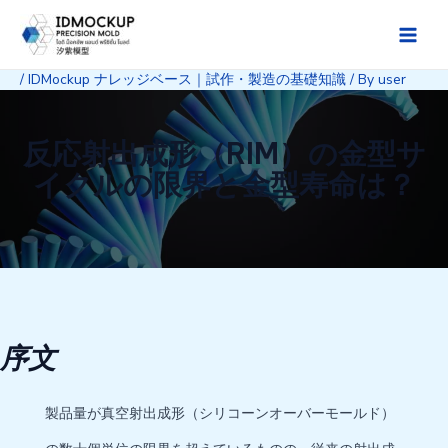
Skip
to
Main
content
/
IDMockup ナレッジベース｜試作・製造の基礎知識
/ By
user
Men
反応射出成形（RIM）の金型サ
イクルの限界と金型寿命は？
序文
製品量が真空射出成形（シリコーンオーバーモールド）