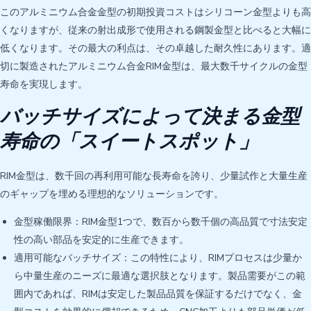
このアルミニウム合金金型の初期投資コストはシリコーン金型よりも高
くなりますが、従来の射出成形で使用される鋼製金型と比べると大幅に
低くなります。その最大の利点は、その卓越した耐久性にあります。適
切に製造されたアルミニウム合金RIM金型は、最大数千サイクルの金型
寿命を実現します。
バッチサイズによって決まる金型
寿命の「スイートスポット」
RIM金型は、数千回の再利用可能な長寿命を誇り、少量試作と大量生産
のギャップを埋める理想的なソリューションです。
金型稼働限界：RIM金型1つで、数百から数千個の高品質で寸法安定
性の高い部品を安定的に生産できます。
適用可能なバッチサイズ：この特性により、RIMプロセスは少量か
ら中量生産のニーズに最適な選択肢となります。製品需要がこの範
囲内であれば、RIMは安定した製品品質を保証するだけでなく、金