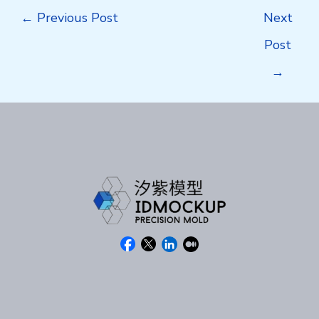
Post
←
Previous Post
Next
navigation
Post
→