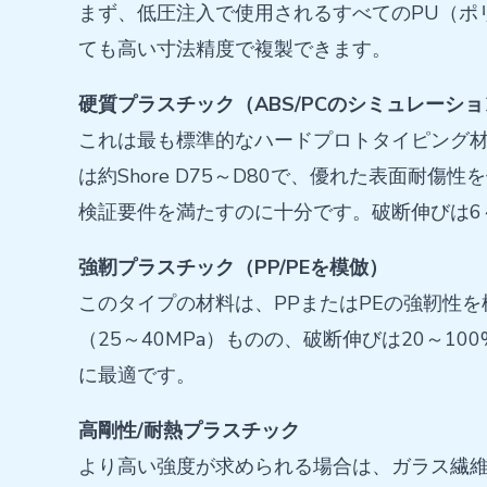
まず、低圧注入で使用されるすべてのPU（ポリ
ても高い寸法精度で複製できます。
硬質プラスチック（ABS/PCのシミュレーシ
これは最も標準的なハードプロトタイピング材
は約Shore D75～D80で、優れた表面耐
検証要件を満たすのに十分です。破断伸びは6
強靭プラスチック（PP/PEを模倣）
このタイプの材料は、PPまたはPEの強靭性を
（25～40MPa）ものの、破断伸びは20～
に最適です。
高剛性/耐熱プラスチック
より高い強度が求められる場合は、ガラス繊維