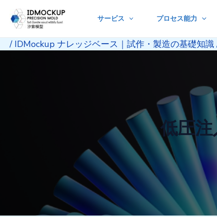
Skip
サービス
プロセス能力
to
content
/
IDMockup ナレッジベース｜試作・製造の基礎知識
低圧注