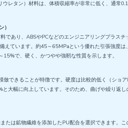
ウレタン）材料は、体積収縮率が非常に低く、通常0.1
ョン）
料であり、ABSやPCなどのエンジニアリングプラス
傷性を備えています。約45～65MPaという優れた引張強
～15%で、硬く、かつやや強靭な性質を示します。
模倣できることが特徴です。硬度は比較的低く（ショアD
100%と大幅に向上しています。そのため、曲げや繰り
または鉱物繊維を添加したPU配合を選択できます。この