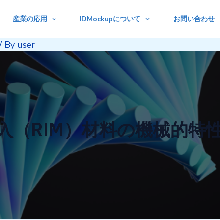
産業の応用
IDMockupについて
お問い合わせ
/ By
user
入（RIM）材料の機械的特