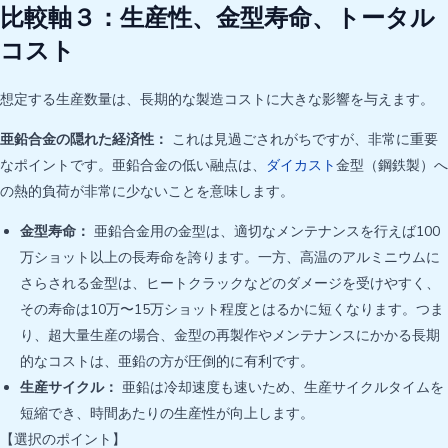
比較軸３：生産性、金型寿命、トータル
コスト
想定する生産数量は、長期的な製造コストに大きな影響を与えます。
亜鉛合金の隠れた経済性：
これは見過ごされがちですが、非常に重要
なポイントです。亜鉛合金の低い融点は、
ダイカスト
金型（鋼鉄製）へ
の熱的負荷が非常に少ないことを意味します。
金型寿命：
亜鉛合金用の金型は、適切なメンテナンスを行えば100
万ショット以上の長寿命を誇ります。一方、高温のアルミニウムに
さらされる金型は、ヒートクラックなどのダメージを受けやすく、
その寿命は10万〜15万ショット程度とはるかに短くなります。つま
り、超大量生産の場合、金型の再製作やメンテナンスにかかる長期
的なコストは、亜鉛の方が圧倒的に有利です。
生産サイクル：
亜鉛は冷却速度も速いため、生産サイクルタイムを
短縮でき、時間あたりの生産性が向上します。
【選択のポイント】