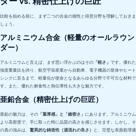
ダー vs. 精密仕上げの巨匠
比較を始める前に、まず二つの合金の個性と得意分野を理解しておきま
しょう。
アルミニウム合金（軽量のオールラウン
ダー）
アルミニウムと言えば、まず思い浮かぶのはその
「軽さ」
です。優れた
強度重量比を誇り、航空宇宙産業から自動車、電子機器の筐体やヒート
シンクに至るまで、軽量化が使命となるあらゆる分野で不可欠な材料で
す。また、優れた耐食性と熱伝導性も大きな魅力です。
亜鉛合金（精密仕上げの巨匠）
亜鉛の魅力は、その
「重厚感」と「緻密さ」
にあります。アルミニウム
より高密度で、手に取った時に品質の高さを感じさせます。しかし、そ
の真の強みは、
驚異的な鋳造性（湯流れの良さ）
と、完璧な表面処理適