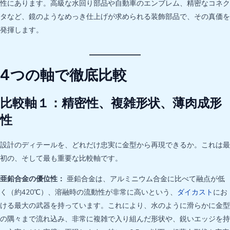
性にあります。高級な水回り部品や自動車のエンブレム、精密なコネク
タなど、鏡のようなめっき仕上げが求められる装飾部品で、その真価を
発揮します。
4つの軸で徹底比較
比較軸１：精密性、複雑形状、薄肉成形
性
設計のディテールを、どれだけ忠実に金型から再現できるか。これは最
初の、そして最も重要な比較軸です。
亜鉛合金の優位性：
亜鉛合金は、アルミニウム合金に比べて融点が低
く（約420℃）、溶融時の流動性が非常に高いという、
ダイカスト
にお
ける最大の武器を持っています。これにより、水のように滑らかに金型
の隅々まで流れ込み、非常に複雑で入り組んだ形状や、鋭いエッジを持