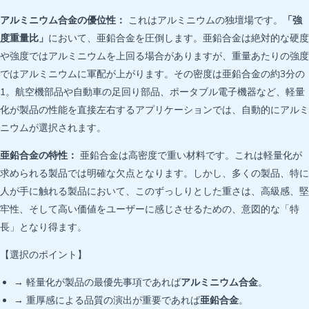
アルミニウム合金の優位性：
これはアルミニウムの独壇場です。
「強
度重量比」
において、亜鉛合金を圧倒します。亜鉛合金は絶対的な硬度
や強度ではアルミニウムを上回る場合がありますが、重量あたりの強度
ではアルミニウムに軍配が上がります。その密度は亜鉛合金の約3分の
1。航空機部品や自動車の足回り部品、ポータブル電子機器など、軽量
化が製品の性能を直接左右するアプリケーションでは、自動的にアルミ
ニウムが選択されます。
亜鉛合金の特性：
亜鉛合金は高密度で重い材料です。これは軽量化が
求められる製品では明確な欠点となります。しかし、多くの製品、特に
人が手に触れる製品において、このずっしりとした重さは、高級感、堅
牢性、そして高い価値をユーザーに感じさせるための、意図的な「特
長」となり得ます。
【選択のポイント】
→ 軽量化が製品の最優先事項であれば
アルミニウム合金
。
→ 重厚感による品質の演出が重要であれば
亜鉛合金
。