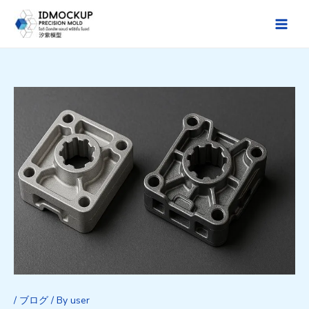
Skip
to
Main
content
Men
/
ブログ
/ By
user