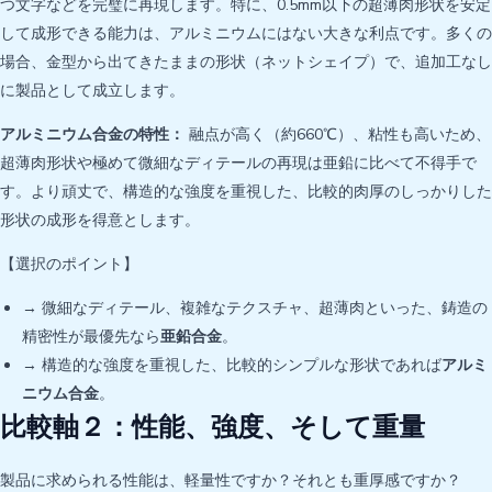
つ文字などを完璧に再現します。特に、0.5mm以下の超薄肉形状を安定
して成形できる能力は、アルミニウムにはない大きな利点です。多くの
場合、金型から出てきたままの形状（ネットシェイプ）で、追加工なし
に製品として成立します。
アルミニウム合金の特性：
融点が高く（約660℃）、粘性も高いため、
超薄肉形状や極めて微細なディテールの再現は亜鉛に比べて不得手で
す。より頑丈で、構造的な強度を重視した、比較的肉厚のしっかりした
形状の成形を得意とします。
【選択のポイント】
→ 微細なディテール、複雑なテクスチャ、超薄肉といった、鋳造の
精密性が最優先なら
亜鉛合金
。
→ 構造的な強度を重視した、比較的シンプルな形状であれば
アルミ
ニウム合金
。
比較軸２：性能、強度、そして重量
製品に求められる性能は、軽量性ですか？それとも重厚感ですか？