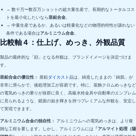
→ 数十万〜数百万ショットの超大量生産で、長期的なトータルコス
トを最小化したいなら
亜鉛合金
。
→ 中量生産であるか、あるいは軽量化などの物理的特性が譲れない
条件である場合は
アルミニウム合金
。
比較軸４：仕上げ、めっき、外観品質
製品の最終的な「顔」となる外観は、ブランドイメージを決定づけま
す。
亜鉛合金の優位性：
亜鉛
ダイカスト
品は、鋳造したままの「鋳肌」が
非常に滑らかで、後処理加工が容易です。特に、装飾クロムめっきなど
の電気めっきの乗りが抜群に良く、高級水栓金具や自動車のエンブレム
に見られるような、鏡面の如き輝きを持つプレミアムな外観を、安定し
て実現できます。
アルミニウム合金の独自性：
アルミニウムへの電気めっきは、より複
雑な工程を要します。しかし、アルミニウムには
「アルマイト処理（陽