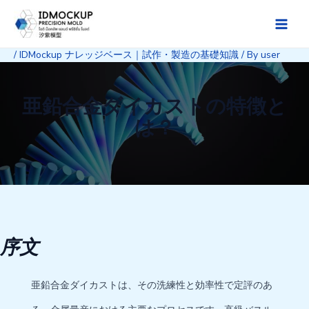
Skip
to
Main
content
/
IDMockup ナレッジベース｜試作・製造の基礎知識
/ By
user
Men
亜鉛合金ダイカストの特徴と
は？
序文
亜鉛合金ダイカストは、その洗練性と効率性で定評のあ