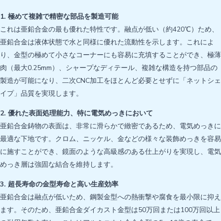
1. 極めて複雑で精密な部品を製造可能
これは亜鉛合金の最も優れた特性です。融点が低い（約420℃）ため、
亜鉛合金は液体状態で水と同様に優れた流動性を示します。これによ
り、金型の極めて小さなコーナーにも容易に充填することができ、極薄
肉（最大0.25mm）、シャープなディテール、複雑な構造を持つ部品の
製造が可能になり、二次CNC加工をほとんど必要とせずに「ネットシェ
イプ」品質を実現します。
2. 優れた表面処理能力、特に電気めっきにおいて
亜鉛合金鋳物の表面は、非常に滑らかで緻密であるため、電気めっきに
最適な下地です。クロム、ニッケル、金などの様々な装飾めっきを容易
に施すことができ、鏡面のような高級感のある仕上がりを実現し、電気
めっき層は強固な結合を維持します。
3. 超長寿命の金型寿命と高い生産効率
亜鉛合金は融点が低いため、鋼製金型への熱衝撃や腐食を最小限に抑え
ます。そのため、亜鉛合金ダイカスト金型は50万回または100万回以上