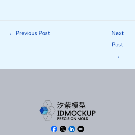
Post
←
Previous Post
Next
navigation
Post
→