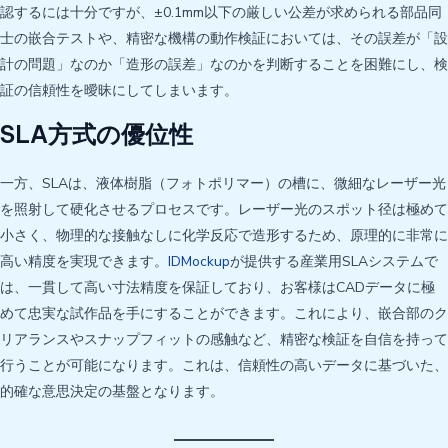
認するには十分ですが、±0.1mm以下の厳しい公差が求められる部品同
士の嵌合テストや、精密な機構の動作検証においては、その誤差が「設
計の問題」なのか「造形の誤差」なのかを判断することを困難にし、検
証の信頼性を曖昧にしてしまいます。
SLA方式の優位性
一方、SLAは、液体樹脂（フォトポリマー）の槽に、微細なレーザー光
を照射して硬化させるプロセスです。レーザー光のスポット径は極めて
小さく、物理的な接触なしに化学反応で造形するため、原理的に非常に
高い精度を実現できます。
IDMockup
が提供する産業用SLAシステムで
は、一貫して高い寸法精度を保証しており、お客様はCADデータに極
めて忠実な試作品を手にすることができます。これにより、嵌合部のク
リアランスやスナップフィットの感触など、精密な検証を自信を持って
行うことが可能になります。これは、信頼性の高いデータに基づいた、
的確な意思決定の基盤となります。