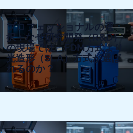
プロフェッショナルの選
択：なぜ研究開発（R&D）
の現場では、FDM方式より
光造形（SLA）方式が選ば
れるのか？