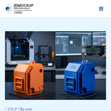
Skip
to
Main
content
Men
/
ブログ
/ By
user