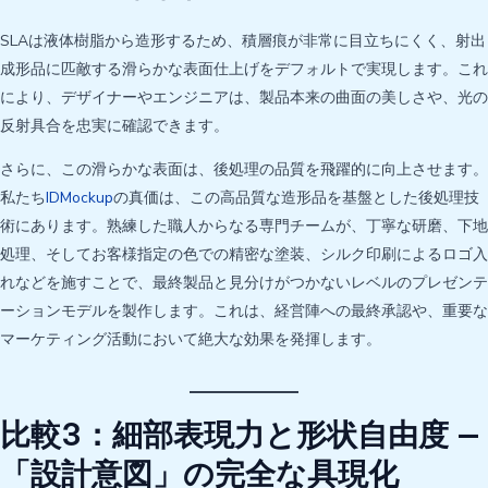
SLAは液体樹脂から造形するため、積層痕が非常に目立ちにくく、射出
成形品に匹敵する滑らかな表面仕上げをデフォルトで実現します。これ
により、デザイナーやエンジニアは、製品本来の曲面の美しさや、光の
反射具合を忠実に確認できます。
さらに、この滑らかな表面は、後処理の品質を飛躍的に向上させます。
私たち
IDMockup
の真価は、この高品質な造形品を基盤とした後処理技
術にあります。熟練した職人からなる専門チームが、丁寧な研磨、下地
処理、そしてお客様指定の色での精密な塗装、シルク印刷によるロゴ入
れなどを施すことで、最終製品と見分けがつかないレベルのプレゼンテ
ーションモデルを製作します。これは、経営陣への最終承認や、重要な
マーケティング活動において絶大な効果を発揮します。
比較3：細部表現力と形状自由度 —
「設計意図」の完全な具現化