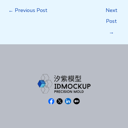
Post
←
Previous Post
Next
navigation
Post
→