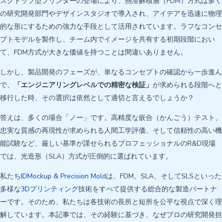
スクトップ型プリンターの登場により、熱溶解積層（FDM）方式は多く
の研究開発部門やデザインスタジオで導入され、アイデアを迅速に物理
的な形にするための強力な手段として活用されています。ラフなコンセ
プトモデルを製作し、チーム内でイメージを共有する初期段階におい
て、FDM方式が大きな価値を持つことは間違いありません。
しかし、製品開発のフェーズが、単なるコンセプトの確認から一歩進ん
で、
「エンジニアリングレベルでの精密な検証」
が求められる段階へと
移行した時、その選択は依然として適切と言えるでしょうか？
答えは、多くの場合「ノー」です。高精度な嵌合（かんごう）テスト、
忠実な質感の再現性が求められる人間工学評価、そして信頼性の高い機
能試験など、厳しい基準が課せられるプロフェッショナルのR&D現場
では、光造形（SLA）方式が圧倒的に選ばれています。
私たち
IDMockup & Precision Mold
は、FDM、SLA、そしてSLSといった
多様な
3Dプリンティング
技術をすべて提供する総合的な製造パートナ
ーです。そのため、私たちは各技術の長所と短所を公平な視点で深く理
解しています。本記事では、その経験に基づき、なぜプロの研究開発担