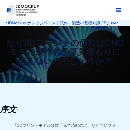
Skip
to
Main
content
/
IDMockup ナレッジベース｜試作・製造の基礎知識
/ By
user
Men
なぜ3Dプリントの価格はCNC
モデル製作の予算見積もりに
使えないのでしょうか？
序文
「3Dプリントモデルは数千元で済むのに、なぜ同じファ