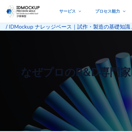
Skip
サービス
プロセス能力
to
content
/
IDMockup ナレッジベース｜試作・製造の基礎知識
なぜプロのR&D専門家