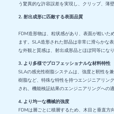
う驚異的な許容誤差を実現し、クリップ、薄
2. 射出成形に匹敵する表面品質
FDM造形物は、粒状感があり、表面が粗いた
ます。SLA造形された部品は非常に滑らかな
な外観と質感は、射出成形品とほぼ同等にな
3. より多様でプロフェッショナルな材料特性
SLAの感光性樹脂システムは、強度と靭性を兼
樹脂など、特殊な特性を持つエンジニアリン
され、機能検証結果のエンジニアリングへの
4. より均一な機械的強度
FDMは層ごとに積層するため、木目と垂直方