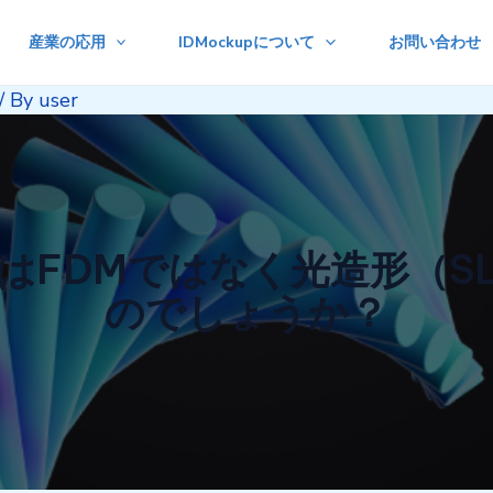
産業の応用
IDMockupについて
お問い合わせ
/ By
user
はFDMではなく光造形（S
のでしょうか？