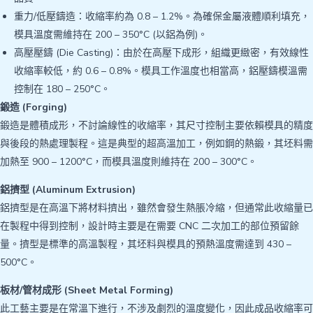
重力/低壓鑄造：收縮率約為 0.8 – 1.2%。為確保金屬液體順利填充，
模具溫度需維持在 200 – 350°C (以鋁為例)。
高壓壓鑄 (Die Casting)：由於在高壓下成形，組織更緻密，有效線性
收縮率較低，約 0.6 – 0.8%。模具工作溫度也相當高，鋁壓鑄模溫需
控制在 180 – 250°C。
鍛造 (Forging)
鍛造是體積成形，不討論線性的收縮率，其尺寸控制主要依賴模具的精度
與後段的熱處理製程。這是典型的超高溫加工，例如鋼的熱鍛，其坯料需
加熱至 900 – 1200°C，而模具溫度則維持在 200 – 300°C。
鋁擠型 (Aluminum Extrusion)
鋁擠型是在高溫下將材料擠出，雖然會發生熱脹冷縮，但通常此收縮量已
在製程中得到控制，設計時主要是在需要 CNC 二次加工的部位預留餘
量。擠型是標準的高溫製程，其坯料與模具的預熱溫度需達到 430 –
500°C。
板材/管材成形 (Sheet Metal Forming)
此工藝主要是在常溫下進行，不涉及劇烈的溫度變化，因此成品收縮率可