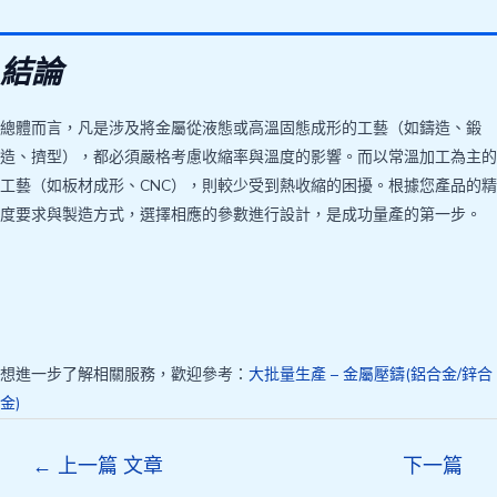
結論
總體而言，凡是涉及將金屬從液態或高溫固態成形的工藝（如鑄造、鍛
造、擠型），都必須嚴格考慮收縮率與溫度的影響。而以常溫加工為主的
工藝（如板材成形、CNC），則較少受到熱收縮的困擾。根據您產品的精
度要求與製造方式，選擇相應的參數進行設計，是成功量產的第一步。
想進一步了解相關服務，歡迎參考：
大批量生產 – 金屬壓鑄(鋁合金/鋅合
金)
Post
←
上一篇 文章
下一篇
navigation