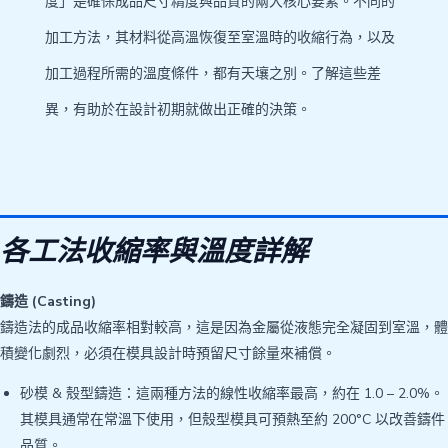
度」是確保成品尺寸精度與品質的兩大核心要素。不同的
加工方法，其材料從高溫恢復至室溫時的收縮行為，以及
加工過程所需的溫度條件，都有天壤之別。了解這些差
異，有助於在設計初期就做出正確的決策。
各工法收縮率與溫度詳解
鑄造 (Casting)
鑄造法的成品收縮率相對較高，這是因為金屬從液態完全凝固到室溫，體
積變化劇烈，必須在模具設計時預留尺寸餘量來補償。
砂模 & 殼型鑄造：這兩種方法的線性收縮率最高，約在 1.0 – 2.0%。
其模具通常在常溫下使用，但殼型模具可預熱至約 200°C 以改善鑄件
品質。