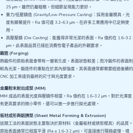
25 μm。雖然仍屬粗糙，但細節呈現能力更好。
重力/低壓鑄造 (Gravity/Low-Pressure Casting)：採用金屬模具，光
度有顯著提升，Ra 值可達 3.2–6.3 μm，在許多工業應用中已足夠使
用。
高壓壓鑄 (Die Casting)：能獲得非常光潔的表面，Ra 值約在 1.6–3.2
μm。此表面品質已接近消費性電子產品的外觀要求。
鍛造 (Forging)
熱鍛件的原始表面會帶有一層氧化皮，表面狀態較差；而冷鍛件的表面則
較為光潔。鍛造件的重點在於其內部強度，其表面通常都需要經過後續的
CNC 加工來達到最終的尺寸與光度要求。
金屬粉末射出成型 (MIM)
MIM 成品的表面光度與壓鑄件相當，Ra 值約在 1.6–3.2 μm。對於光澤度
有更高要求的微小零件，還可以進一步進行拋光處理。
板材成形與鋁擠型 (Sheet Metal Forming & Extrusion)
這類工法的表面狀態主要取決於原材料（金屬板材或擠型模具）的品質。
原始表面通常已相當平滑 (Ra ≤ 1.6–3.2 μm)，可直接進行陽極處理、噴