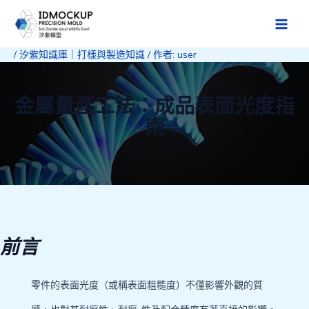
跳
至
Main
主
/
汐紫知識庫｜打樣與製造知識
/ 作者:
user
Men
要
內
容
金屬量產工法：成品表面光度指
南
前言
零件的表面光度（或稱表面粗糙度）不僅影響外觀的質