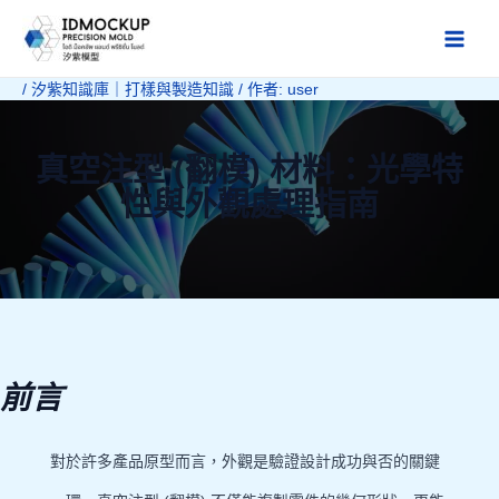
跳
至
Main
主
/
汐紫知識庫｜打樣與製造知識
/ 作者:
user
Men
要
內
容
真空注型 (翻模) 材料：光學特
性與外觀處理指南
前言
對於許多產品原型而言，外觀是驗證設計成功與否的關鍵