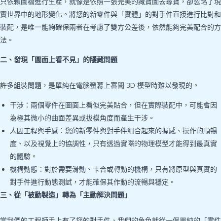
只依賴圖檔進行生產，就像是依照一張完美的藏寶圖去尋寶，卻忽略了現
實世界中的地形變化。將您的新零件與「實體」的對手件直接進行比對和
裝配，是唯一能夠確保兩者在考慮了雙方公差後，依然能夠完美配合的方
法。
二、發現「圖面上看不見」的隱藏問題
許多組裝問題，是單純在電腦螢幕上審閱 3D 模型時難以發現的。
干涉：兩個零件在圖面上看似完美貼合，但在實際裝配中，可能會因
為極其微小的曲面差異或拔模角度而產生干涉。
人因工程與手感：您的新零件與對手件組合起來的握感、操作的順暢
度、以及視覺上的協調性，只有透過實際的物理模型才能得到最真實
的體驗。
機構動態：對於需要滑動、卡合或轉動的機構，只有將原型與真實的
對手件進行動態測試，才能確保其作動的流暢與穩定。
三、從「被動製造」轉為「主動解決問題」
當我們的工程師手上有了您的對手件，我們的角色就從一個單純的「零件