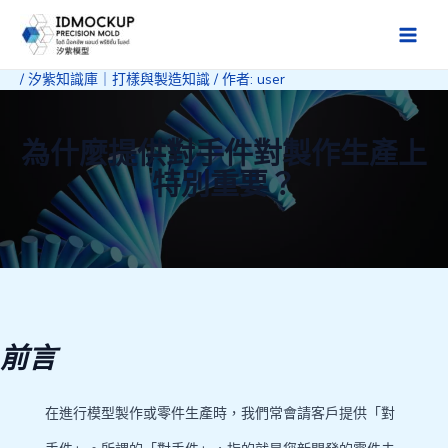
跳
至
Main
主
/
汐紫知識庫｜打樣與製造知識
/ 作者:
user
Men
要
內
容
為什麼提供對手件對製作生產上
特別重要？
前言
在進行模型製作或零件生產時，我們常會請客戶提供「對