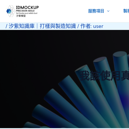
跳
服務項目
製
至
主
/
汐紫知識庫｜打樣與製造知識
/ 作者:
user
要
內
容
我該使用真