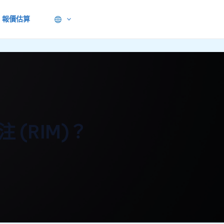
報價估算
(RIM)？