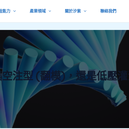
程能力
產業領域
關於汐紫
聯絡我們
空注型 (翻模)，還是低壓灌注 